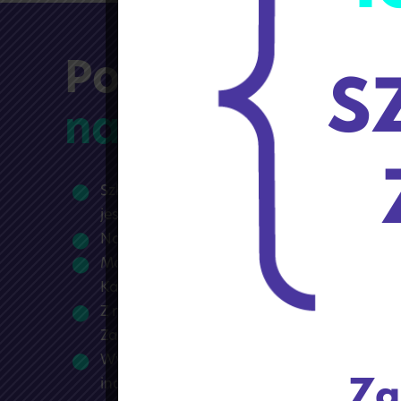
Poznaj
nasze zalety!
Szkoła zlokalizowana jest w dobrym punkc
jest bezpieczna – zamknięta i monitorowan
Nauka odbywa się w mało licznych klasac
Możliwość korzystania z nowoczesnych p
Każdy uczeń ma dostęp do swojego kompu
Z nami doskonale przygotujesz się do matu
Zapewniamy dodatkowe zajęcia z przedmi
Wychowawcy i nauczyciele są nastawieni 
indywidualnych problemów powstających 