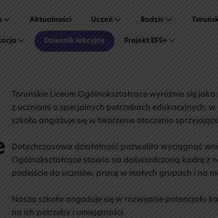
a
Aktualności
Uczeń
Rodzic
Toruńs
tacja
Dziennik lekcyjny
Projekt EFS+
Toruńskie Liceum Ogólnokształcące wyróżnia się jako
z uczniami o specjalnych potrzebach edukacyjnych, w
szkoła angażuje się w tworzenie otoczenia sprzyjają
e
Dotychczasowa działalność pozwoliła wyciągnąć wnios
Ogólnokształcące stawia na doświadczoną kadrę z na
podejście do uczniów, pracę w małych grupach i na n
Nasza szkoła angażuje się w rozwijanie potencjału 
na ich potrzeby i umiejętności.