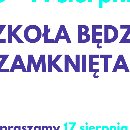
ie miasta,
a.
h.
racowni komputerowych.
tera.
ry.
otów maturalnych.
na rozwiązywanie
w toku nauki.