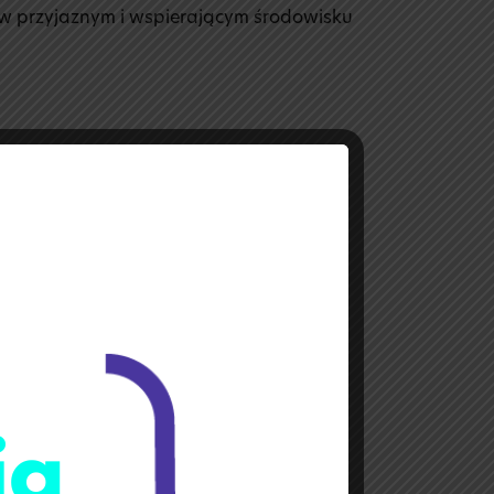
 w przyjaznym i wspierającym środowisku
4
ukacyjnej