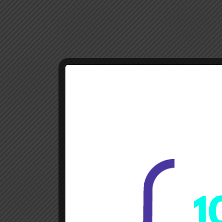
wr
założ