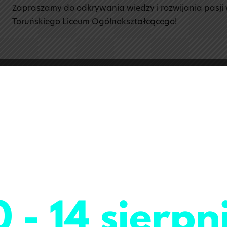
Zapraszamy do odkrywania wiedzy i rozwijania pasji
Toruńskiego Liceum Ogólnokształcącego!
zesień 2023
luty 202
enie Toruńskiego Liceum
rozpoczęcie działalności ed
Ogólnokształcącego