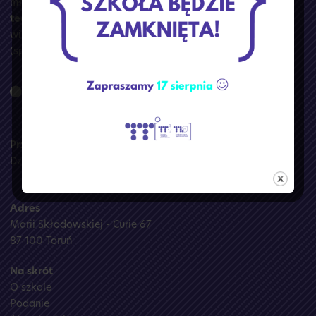
młodzieżowa, w której zdobędziesz wymarzony zawód:
technik programista
(specjalizacja: sztuczna inteligencja i
wirtualna rzeczywistość) lub
technik informatyk
(specjalizacja: DevOps i operator dronów)
.
Przydatne linki
Dziennik lekcyjny
Adres
Marii Skłodowskiej - Curie 67
87-100 Toruń
Na skrót
O szkole
Podanie