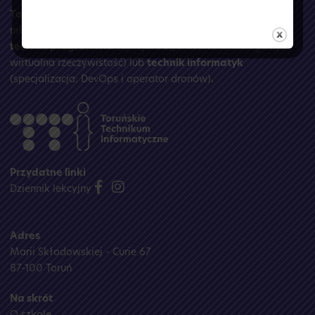
Toruńskie Technikum Informatyczne
to szkoła
młodzieżowa, w której zdobędziesz wymarzony zawód:
technik programista
(specjalizacja: sztuczna inteligencja i
wirtualna rzeczywistość) lub
technik informatyk
(specjalizacja: DevOps i operator dronów)
.
Przydatne linki
Dziennik lekcyjny
Adres
Marii Skłodowskiej - Curie 67
87-100 Toruń
Na skrót