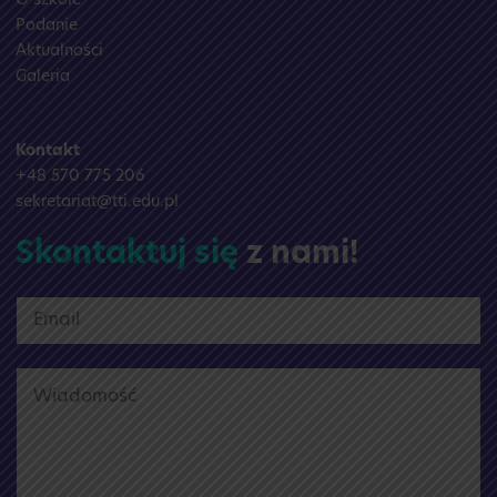
O szkole
Podanie
Aktualności
Galeria
Kontakt
+48 570 775 206
sekretariat@tti.edu.pl
Skontaktuj się
z nami!