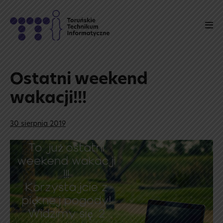
Skip
to
Men
content
Tog
Ostatni weekend
wakacji!!!
30 sierpnia 2019