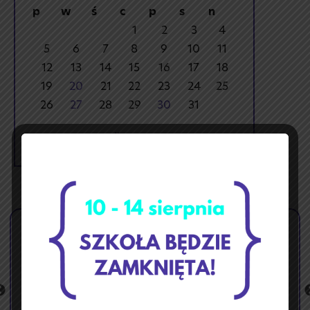
p
w
ś
c
p
s
n
1
2
3
4
5
6
7
8
9
10
11
12
13
14
15
16
17
18
19
20
21
22
23
24
25
26
27
28
29
30
31
« lip
wrz »
🏝️ Przerwa wakacyjna ☀️