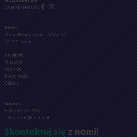
Przydatne linki
Dziennik lekcyjny
Adres
Marii Skłodowskiej - Curie 67
87-100 Toruń
Na skrót
O szkole
Podanie
Aktualności
Galeria
Kontakt
+48 570 775 206
sekretariat@tti.edu.pl
Skontaktuj się
z nami!