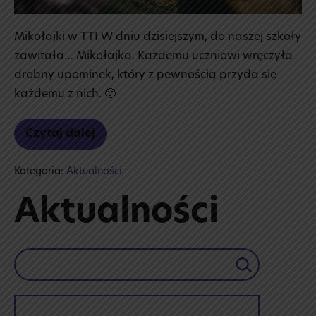
Mikołajki w TTI W dniu dzisiejszym, do naszej szkoły
zawitała… Mikołajka. Każdemu uczniowi wręczyła
drobny upominek, który z pewnością przyda się
każdemu z nich. 🙂
Czytaj dalej
Mikołajki
w TTI
Kategoria:
Aktualności
Aktualności
Szukaj