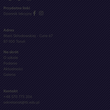
Przydatne linki
Dziennik lekcyjny
Adres
Marii Skłodowskiej - Curie 67
87-100 Toruń
Na skrót
O szkole
Podanie
Aktualności
Galeria
Kontakt
+48 570 775 206
sekretariat@tti.edu.pl