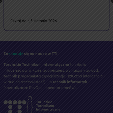
:
Czytaj dalej
5 sierpnia 2026
🏝️
Przerwa
wakacyjna
☀️
Za
<koduj>
się na naukę w TTI!
Toruńskie Technikum Informatyczne
to szkoła
młodzieżowa, w której zdobędziesz wymarzony zawód:
technik programista
(specjalizacja: sztuczna inteligencja i
wirtualna rzeczywistość) lub
technik informatyk
(specjalizacja: DevOps i operator dronów)
.