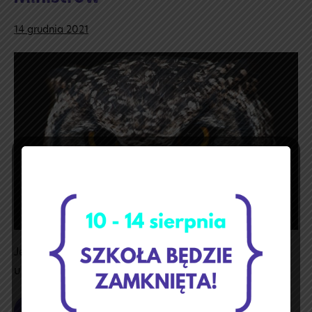
14 grudnia 2021
Stypendium
Prezesa
Rady
Ministrów
Jesteśmy bardzo dumni mając tak mądrych
uczniów!
Czytaj dalej