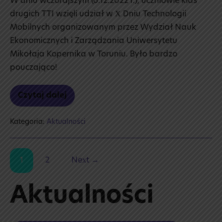
W dniu wczorajszym (6.12.2022 r.), uczniowie klas
drugich TTI wzięli udział w X Dniu Technologii
Mobilnych organizowanym przez Wydział Nauk
Ekonomicznych i Zarządzania Uniwersytetu
Mikołaja Kopernika w Toruniu. Było bardzo
pouczająco!
Czytaj dalej
X Dzień
Technologii
Mobilnych
Kategoria:
Aktualności
1
2
Next →
Aktualności