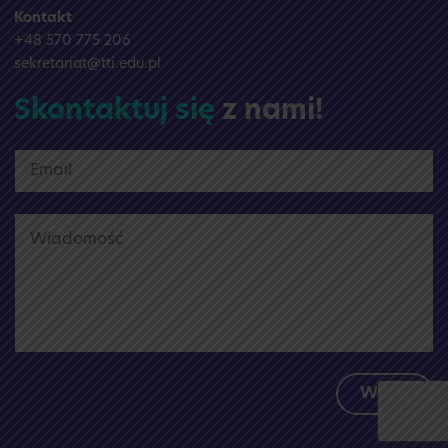
Kontakt
+48 570 775 206
sekretariat@tti.edu.pl
Skontaktuj się
z nami!