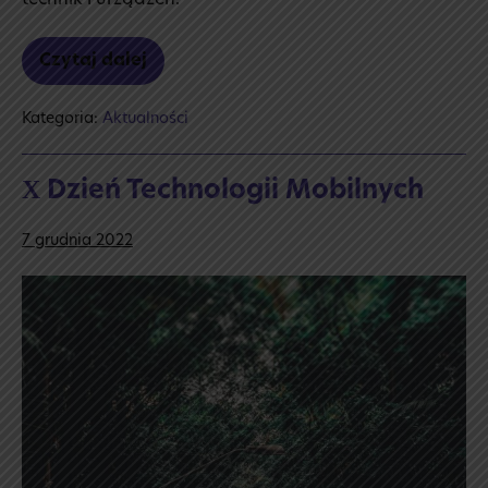
technik i urządzeń.
Czytaj dalej
Przyszłość
jest
dziś
Kategoria:
Aktualności
X Dzień Technologii Mobilnych
7 grudnia 2022
X Dzień
Technologii
Mobilnych