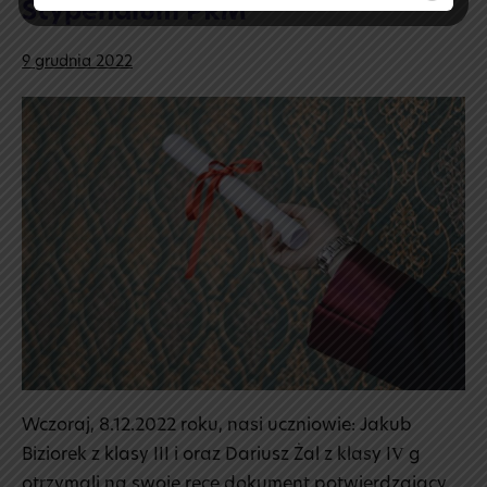
Stypendium PRM
9 grudnia 2022
Stypendium
PRM
Wczoraj, 8.12.2022 roku, nasi uczniowie: Jakub
Biziorek z klasy III i oraz Dariusz Żal z klasy IV g
otrzymali na swoje ręce dokument potwierdzający