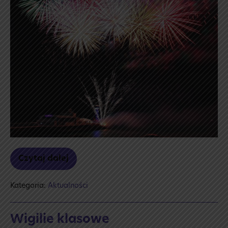
Czytaj dalej
Szczęśliwego
Nowego
Roku
Kategoria:
Aktualności
Wigilie klasowe