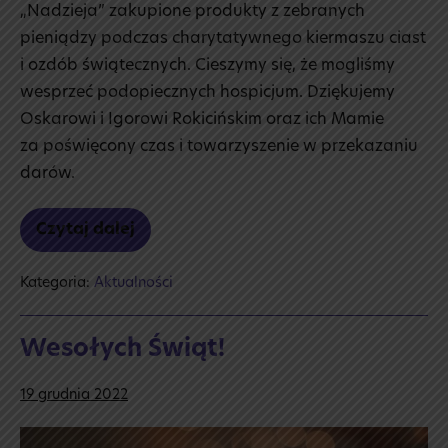
„Nadzieja” zakupione produkty z zebranych
pieniądzy podczas charytatywnego kiermaszu ciast
i ozdób świątecznych. Cieszymy się, że mogliśmy
wesprzeć podopiecznych hospicjum. Dziękujemy
Oskarowi i Igorowi Rokicińskim oraz ich Mamie
za poświęcony czas i towarzyszenie w przekazaniu
darów.
Czytaj dalej
Wizyta
w hospicjum
Kategoria:
Aktualności
Wesołych Świąt!
19 grudnia 2022
Wesołych