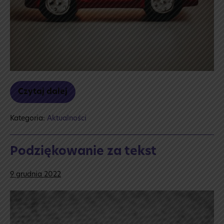
Czytaj dalej
Wesołych
Świąt!
Kategoria:
Aktualności
Podziękowanie za tekst
9 grudnia 2022
Podziękowanie
za tekst