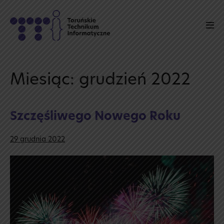
Skip
to
Men
content
Tog
Miesiąc:
grudzień 2022
Szczęśliwego Nowego Roku
29 grudnia 2022
Szczęśliwego
Nowego
Roku