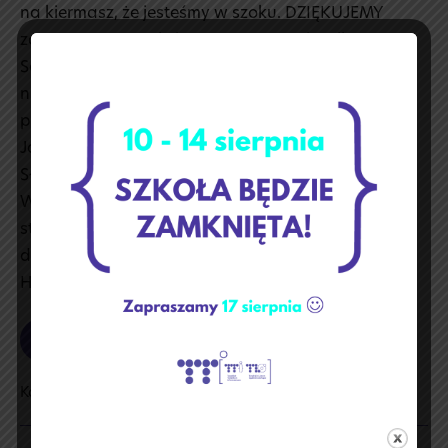
na kiermasz, że jesteśmy w szoku. DZIĘKUJEMY
za zaangażowanie i pomoc w organizacji!
Serdeczne podziękowania za przygotowanie
niesamowitych ozdób świątecznych należą się:
p. Annie Rissmann p. Ewie Cierpikowskiej p. Annie
Jankowskiej a dla uczniów klasy IVp : Pawła
Słowikowskiego Szymona Umżyńskiego Patryka
Woźniczki za pomoc w obsłudze świątecznego
stoiska. Jest PRZEsłodko. Przypominamy, że cały
dochód z kiermaszu przeznaczymy na dary dla
Hospicjum Nadzieja w Toruniu.
Czytaj dalej
Kiermasz
ciast
2022
Kategoria:
Aktualności