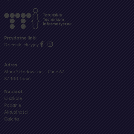
Przydatne linki
Dziennik lekcyjny
Adres
Marii Skłodowskiej - Curie 67
87-100 Toruń
Na skrót
O szkole
Podanie
Aktualności
Galeria