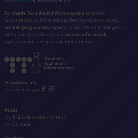
Za
<koduj>
się na naukę w TTI!
Toruńskie Technikum Informatyczne
to szkoła
młodzieżowa, w której zdobędziesz wymarzony zawód:
technik programista
(specjalizacja: sztuczna inteligencja i
wirtualna rzeczywistość) lub
technik informatyk
(specjalizacja: DevOps i operator dronów)
.
Przydatne linki
Dziennik lekcyjny
Adres
Marii Skłodowskiej - Curie 67
87-100 Toruń