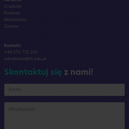
Na skrót
O szkole
Podanie
Aktualności
Galeria
Kontakt
+48 570 775 206
sekretariat@tti.edu.pl
Skontaktuj się
z nami!