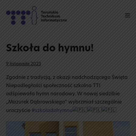
Skip
to
Men
content
Tog
Szkoła do hymnu!
9 listopada 2023
Zgodnie z tradycją, z okazji nadchodzącego Święta
Niepodległości społeczność szkolna TTI
odśpiewała hymn narodowy. W nowej siedzibie
„Mazurek Dąbrowskiego” wybrzmiał szczególnie
uroczyście
#szkoladohymnu