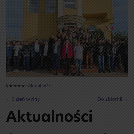
Kategoria:
Aktualności
Post
← Dzień wolny
Do zbiórki! →
Navigation
Aktualności