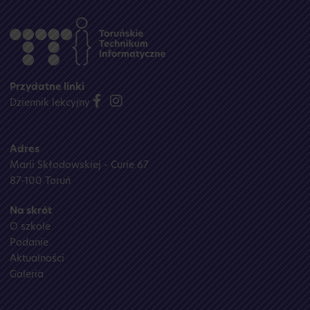
Przydatne linki
Dziennik lekcyjny
Adres
Marii Skłodowskiej - Curie 67
87-100 Toruń
Na skrót
O szkole
Podanie
Aktualności
Galeria