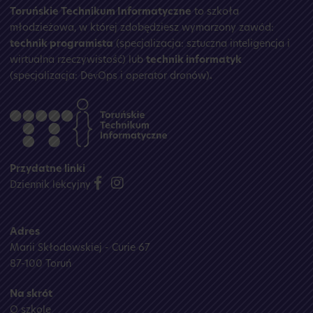
Toruńskie Technikum Informatyczne
to szkoła
młodzieżowa, w której zdobędziesz wymarzony zawód:
technik programista
(specjalizacja: sztuczna inteligencja i
wirtualna rzeczywistość) lub
technik informatyk
(specjalizacja: DevOps i operator dronów)
.
Przydatne linki
Dziennik lekcyjny
Adres
Marii Skłodowskiej - Curie 67
87-100 Toruń
Na skrót
O szkole