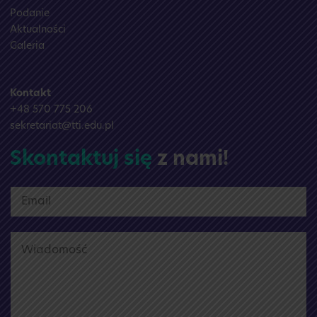
Podanie
Aktualności
Galeria
Kontakt
+48 570 775 206
sekretariat@tti.edu.pl
Skontaktuj się
z nami!