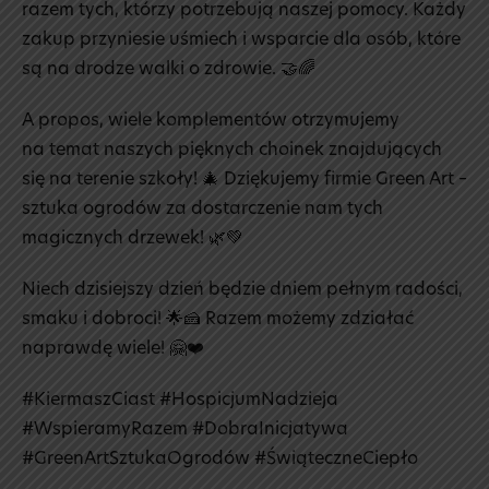
razem tych, którzy potrzebują naszej pomocy. Każdy
zakup przyniesie uśmiech i wsparcie dla osób, które
są na drodze walki o zdrowie. 🤝🌈
A propos, wiele komplementów otrzymujemy
na temat naszych pięknych choinek znajdujących
się na terenie szkoły! 🎄 Dziękujemy firmie Green Art –
sztuka ogrodów za dostarczenie nam tych
magicznych drzewek! 🌿💚
Niech dzisiejszy dzień będzie dniem pełnym radości,
smaku i dobroci! 🌟🍰 Razem możemy zdziałać
naprawdę wiele! 🤗❤️
#KiermaszCiast #HospicjumNadzieja
#WspieramyRazem #DobraInicjatywa
#GreenArtSztukaOgrodów #ŚwiąteczneCiepło