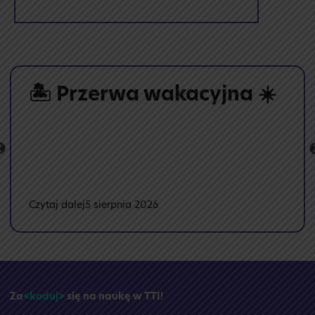
🏝️ Przerwa wakacyjna ☀️
:
Czytaj dalej
5 sierpnia 2026
🏝️
Przerwa
wakacyjna
☀️
Za
<koduj>
się na naukę w TTI!