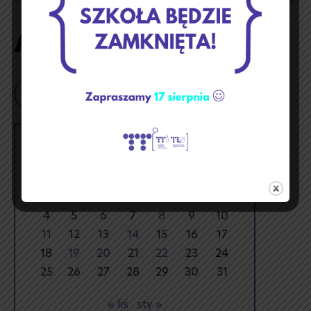
← Budynek TTI zimową porą
Efekty kiermaszu →
Navigation
Aktualności
Szukaj
grudzień 2023
p
w
ś
c
p
s
n
1
2
3
4
5
6
7
8
9
10
11
12
13
14
15
16
17
18
19
20
21
22
23
24
25
26
27
28
29
30
31
« lis
sty »