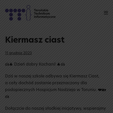
Skip
to
Men
content
Tog
Kiermasz ciast
11 grudnia 2023
🍰🎄 Dzień dobry Kochani! 🎄🍰
Dziś w naszej szkole odbywa się Kiermasz Ciast,
a cały dochód zostanie przeznaczony dla
podopiecznych Hospicjum Nadzieja w Toruniu. ❤️🏡
🍰
Dołączcie do naszej słodkiej inicjatywy, wspierajmy