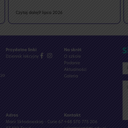
:
Czytaj dalej
9 lipca 2026
🎉
Wyniki
matur
2025/2026
🎓
S
Przydatne linki
Na skrót
Dziennik lekcyjny
O szkole
Podanie
:
Aktualności
cja
Galeria
Adres
Kontakt
Marii Skłodowskiej - Curie 67
+48 570 775 206