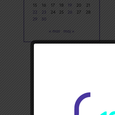
15
16
17
18
19
20
21
22
23
24
25
26
27
28
29
30
« mar
maj »