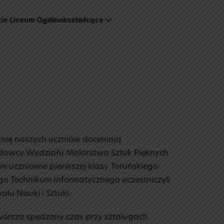
kie Liceum Ogólnokształcące
źnię naszych uczniów doceniają
kładowcy Wydziału Malarstwa Sztuk Pięknych
ym uczniowie pierwszej klasy Toruńskiego
go Technikum Informatycznego uczestniczyli
lu Nauki i Sztuki.
twórczo
spędzony czas przy sztalugach