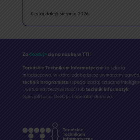
:
Czytaj dalej
5 sierpnia 2026
🏝️
Przerwa
wakacyjna
☀️
Za
<koduj>
się na naukę w TTI!
Toruńskie Technikum Informatyczne
to szkoła
młodzieżowa, w której zdobędziesz wymarzony zawód
technik programista
(specjalizacja: sztuczna inteligen
i wirtualna rzeczywistość) lub
technik informatyk
(specjalizacja: DevOps i operator dronów)
.