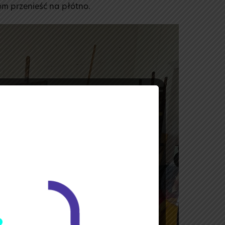
m przenieść na płótno.