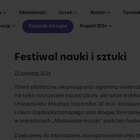
a
Aktualności
Uczeń
Rodzic
Toruńs
tacja
Dziennik lekcyjny
Projekt EFS+
Festiwal nauki i sztuki
22 kwietnia 2024
Talent plastyczny, ekspresję oraz ogromną wyobra
nie tylko nauczyciele naszej szkoły, ale także wy
Uniwersytetu Mikołaja Kopernika. W dniu dzisiejsz
Liceum Ogólnokształcącego oraz drugiej Toruńskie
w warsztatach „Malowanie muzyki” podczas Festiwa
Dziękujemy za zaproszenie, zaangażowanie oraz 