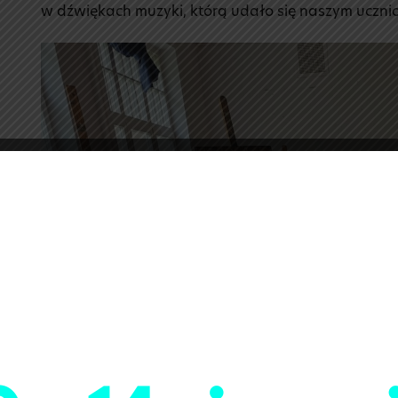
w dźwiękach muzyki, którą udało się naszym ucznio