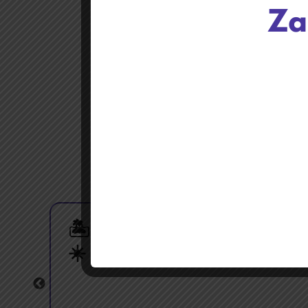
!
🏝️ Przerwa wakacyjna
☀️