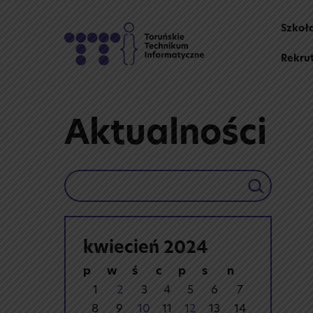
Skip
to
Szkoł
content
Rekru
Aktualności
Szukaj
kwiecień 2024
p
w
ś
c
p
s
n
1
2
3
4
5
6
7
8
9
10
11
12
13
14