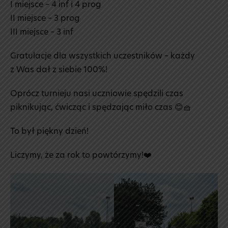
I miejsce – 4 inf i 4 prog
II miejsce – 3 prog
III miejsce – 3 inf
Gratulacje dla wszystkich uczestników – każdy
z Was dał z siebie 100%!
Oprócz turnieju nasi uczniowie spędzili czas
piknikując, ćwicząc i spędzając miło czas 😊🧺
To był piękny dzień!
Liczymy, że za rok to powtórzymy!❤️