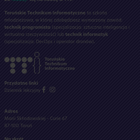
Toruńskie Technikum Informatyczne
to szkoła
młodzieżowa, w której zdobędziesz wymarzony zawód:
technik programista
(specjalizacja: sztuczna inteligencja i
wirtualna rzeczywistość) lub
technik informatyk
(specjalizacja: DevOps i operator dronów)
.
Przydatne linki
Dziennik lekcyjny
Adres
Marii Skłodowskiej - Curie 67
87-100 Toruń
Na skrót