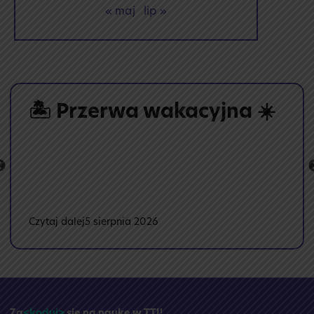
« maj
lip »
🏝️ Przerwa wakacyjna ☀️
:
Czytaj dalej
5 sierpnia 2026
🏝️
Przerwa
wakacyjna
☀️
Za
<koduj>
się na naukę w TTI!