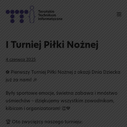
Skip
to
Men
content
Tog
I Turniej Piłki Nożnej
4 czerwca 2025
⚽ Pierwszy Turniej Piłki Nożnej z okazji Dnia Dziecka
już za nami! 🎉
Były sportowe emocje, świetna zabawa i mnóstwo
uśmiechów – dziękujemy wszystkim zawodnikom,
kibicom i organizatorom! 👏💙
🏆 Oto zwycięzcy naszego turnieju: