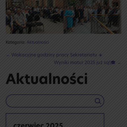
Kategoria:
Aktualności
Post
← Wakacyjne godziny pracy Sekretariatu ☀️
Navigation
Wyniki matur 2025 już są!🎓 →
Aktualności
Szukaj
czerwiec 2025