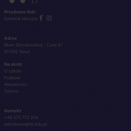
Przydatne linki
Dziennik lekcyjny
Adres
Marii Skłodowskiej - Curie 67
87-100 Toruń
Na skrót
O szkole
Podanie
Aktualności
Galeria
Kontakt
+48 570 775 206
sekretariat@tti.edu.pl