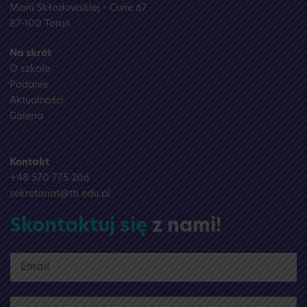
Marii Skłodowskiej - Curie 67
87-100 Toruń
Na skrót
O szkole
Podanie
Aktualności
Galeria
Kontakt
+48 570 775 206
sekretariat@tti.edu.pl
Skontaktuj się
z nami!