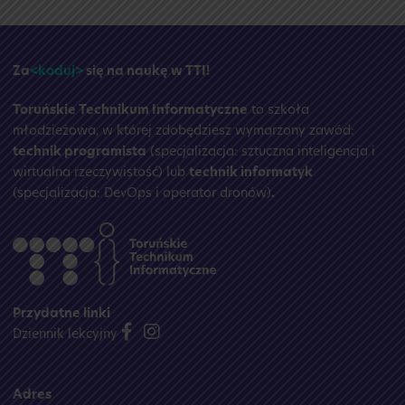
wakacyjna
☀️
Za
<koduj>
się na naukę w TTI!
Toruńskie Technikum Informatyczne
to szkoła
młodzieżowa, w której zdobędziesz wymarzony zawód:
technik programista
(specjalizacja: sztuczna inteligencja i
wirtualna rzeczywistość) lub
technik informatyk
(specjalizacja: DevOps i operator dronów)
.
Przydatne linki
Dziennik lekcyjny
Adres