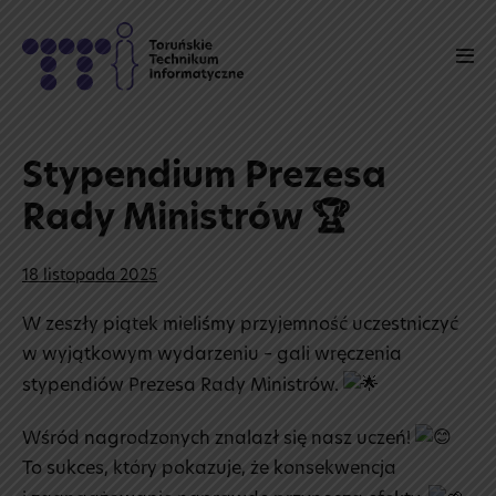
Skip
to
Men
content
Tog
Stypendium Prezesa
Rady Ministrów 🏆
18 listopada 2025
W zeszły piątek mieliśmy przyjemność uczestniczyć
w wyjątkowym wydarzeniu – gali wręczenia
stypendiów Prezesa Rady Ministrów.
Wśród nagrodzonych znalazł się nasz uczeń!
To sukces, który pokazuje, że konsekwencja