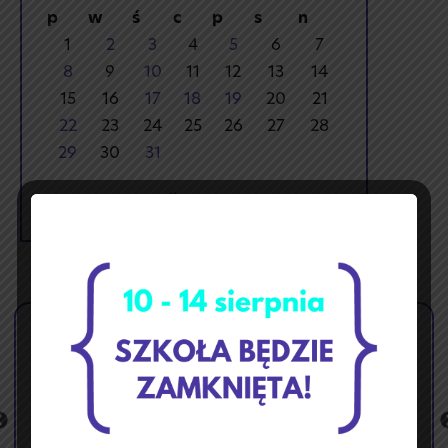
p
w
ś
c
p
s
n
1
2
3
4
5
6
7
8
9
10
11
12
13
14
15
16
17
18
19
20
21
22
23
24
25
26
27
28
29
30
31
« lis
sty »
🏝️ Przerwa wakacyjna ☀️