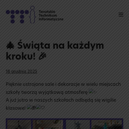
Skip
to
Men
content
Tog
🎄 Świąta na każdym
kroku! 🎉
18 grudnia 2025
Pięknie ustrojone sale i dekoracje w wielu miejscach
szkoły tworzą wyjątkową atmosferę
A już jutro w naszych szkołach odbędą się wigilie
klasowe!