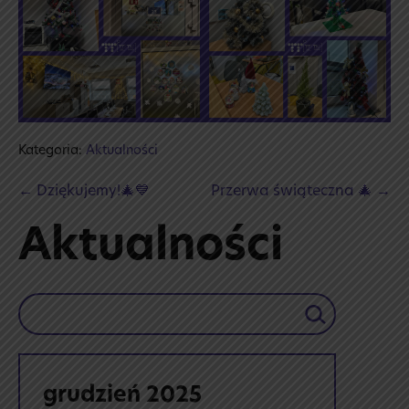
Kategoria:
Aktualności
Post
← Dziękujemy!🎄💙
Przerwa świąteczna 🎄 →
Navigation
Aktualności
Szukaj
grudzień 2025