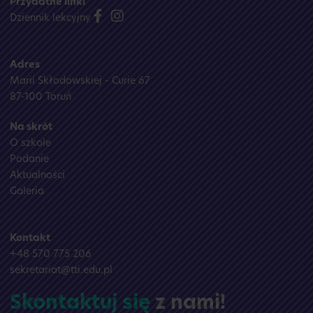
Przydatne linki
Dziennik lekcyjny
Adres
Marii Skłodowskiej - Curie 67
87-100 Toruń
Na skrót
O szkole
Podanie
Aktualności
Galeria
Kontakt
+48 570 775 206
sekretariat@tti.edu.pl
Skontaktuj się
z nami!