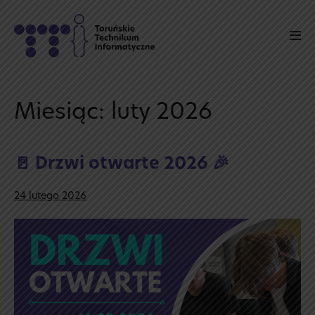
Skip
to
Men
content
Tog
Miesiąc:
luty 2026
🚪 Drzwi otwarte 2026 🎉
24 lutego 2026
🚪
Drzwi
otwarte
2026
🎉