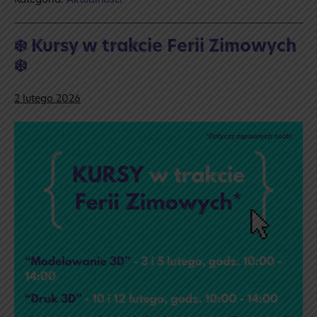
Kategoria:
Aktualności
Kota
🐈
❄️ Kursy w trakcie Ferii Zimowych
❄️
2 lutego 2026
❄️
Kursy
w trakcie
Ferii
Zimowych
❄️