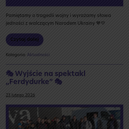
Pamiętamy o tragedii wojny i wyrażamy słowa
jedności z walczącym Narodem Ukrainy 💙💛
Czytaj dalej
💙
💛
Solidarni
Kategoria:
Aktualności
z Ukrainą
💙
💛
🎭 Wyjście na spektakl
„Ferdydurke” 🎭
23 lutego 2026
🎭
Wyjście
na spektakl