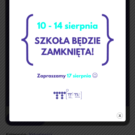
Dzień
Kota
🐈
Czytaj dalej
🐈‍⬛
Międzynarodowy
Dzień