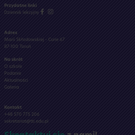
Przydatne linki
Dziennik lekcyjny
Adres
Marii Skłodowskiej - Curie 67
87-100 Toruń
Na skrót
O szkole
Podanie
Aktualności
Galeria
Kontakt
+48 570 775 206
sekretariat@tti.edu.pl