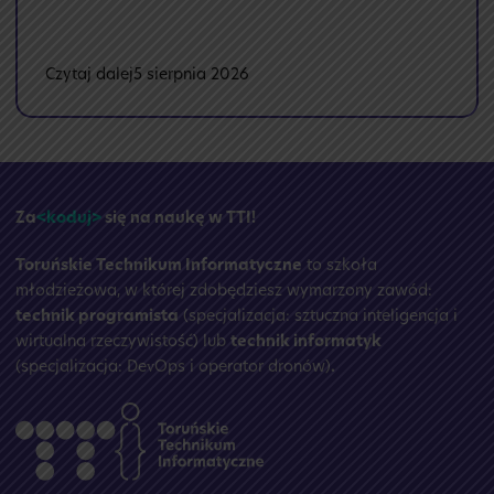
:
Czytaj dalej
5 sierpnia 2026
🏝️
Przerwa
wakacyjna
☀️
Za
<koduj>
się na naukę w TTI!
Toruńskie Technikum Informatyczne
to szkoła
młodzieżowa, w której zdobędziesz wymarzony zawód:
technik programista
(specjalizacja: sztuczna inteligencja i
wirtualna rzeczywistość) lub
technik informatyk
(specjalizacja: DevOps i operator dronów)
.