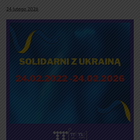
24 lutego 2026
💙
💛
Solidarni
z Ukrainą
💙
💛