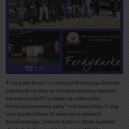
„Ferdydurke”
🎭
❓ Czym jest forma i co narzuca?❓ Dlaczego literacki
pojedynek na miny to narzędzie przezwyciężania
konwenansów?❓ Co dzieje się z jednostką,
której przyprawiono gębę? Uczniowie klasy IV prg
oraz licealiści klasy III obejrzeli na deskach
Akademickiego Centrum Kultury i Sztuki spektakl