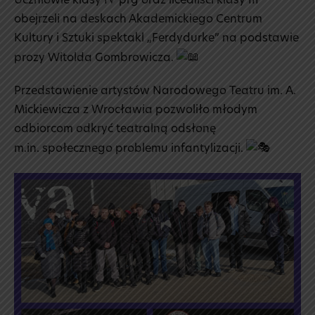
Uczniowie klasy IV prg oraz licealiści klasy III
obejrzeli na deskach Akademickiego Centrum
Kultury i Sztuki spektakl „Ferdydurke” na podstawie
prozy Witolda Gombrowicza.
Przedstawienie artystów Narodowego Teatru im. A.
Mickiewicza z Wrocławia pozwoliło młodym
odbiorcom odkryć teatralną odsłonę
m.in. społecznego problemu infantylizacji.