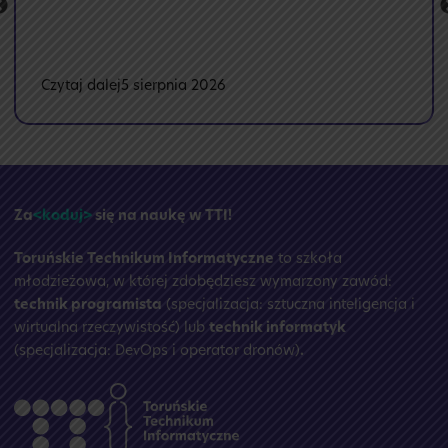
:
Czytaj dalej
5 sierpnia 2026
🏝️
Przerwa
wakacyjna
☀️
Za
<koduj>
się na naukę w TTI!
Toruńskie Technikum Informatyczne
to szkoła
młodzieżowa, w której zdobędziesz wymarzony zawód:
technik programista
(specjalizacja: sztuczna inteligencja i
wirtualna rzeczywistość) lub
technik informatyk
(specjalizacja: DevOps i operator dronów)
.