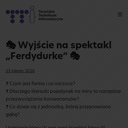
Skip
to
Men
content
Tog
🎭 Wyjście na spektakl
„Ferdydurke” 🎭
23 lutego 2026
❓ Czym jest forma i co narzuca?
❓ Dlaczego literacki pojedynek na miny to narzędzie
przezwyciężania konwenansów?
❓ Co dzieje się z jednostką, której przyprawiono
gębę?