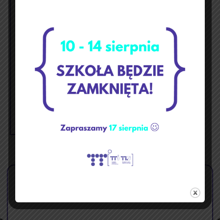
luty 2026
p
w
ś
c
p
s
n
1
2
3
4
5
6
7
8
9
10
11
12
13
14
15
16
17
18
19
20
21
22
23
24
25
26
27
28
« sty
mar »
🏝️ Przerwa wakacyjna ☀️