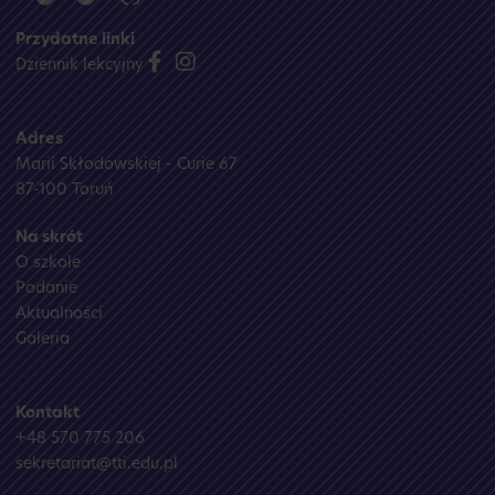
Przydatne linki
Dziennik lekcyjny
Adres
Marii Skłodowskiej - Curie 67
87-100 Toruń
Na skrót
O szkole
Podanie
Aktualności
Galeria
Kontakt
+48 570 775 206
sekretariat@tti.edu.pl