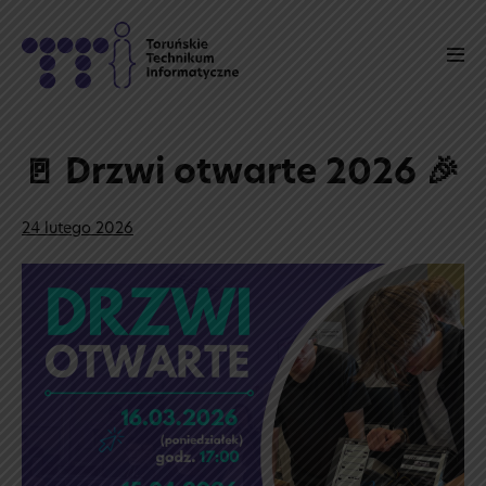
Skip
to
Men
content
Tog
🚪 Drzwi otwarte 2026 🎉
24 lutego 2026