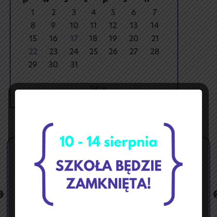
p
w
ś
c
p
s
n
1
2
3
4
5
6
7
8
9
10
11
12
13
14
15
16
17
18
19
20
21
22
23
24
25
26
27
28
29
30
31
sie »
🏝️ Przerwa wakacyjna ☀️