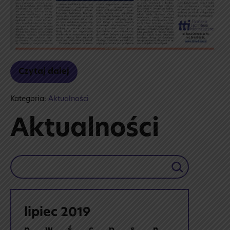
Czytaj dalej
Informatyk
–
zawód
Kategoria:
Aktualności
przyszłości.
Aktualności
Szukaj
lipiec 2019