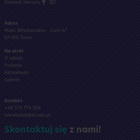
Dziennik lekcyjny
Adres
Marii Skłodowskiej - Curie 67
87-100 Toruń
Na skrót
O szkole
Podanie
Aktualności
Galeria
Kontakt
+48 570 775 206
sekretariat@tti.edu.pl
Skontaktuj się
z nami!