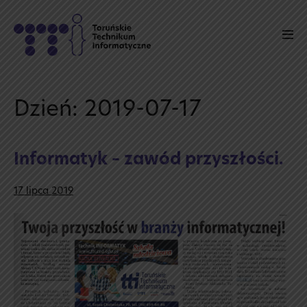
Skip
to
Men
content
Tog
Dzień:
2019-07-17
Informatyk – zawód przyszłości.
17 lipca 2019
Informatyk
–
zawód
przyszłości.