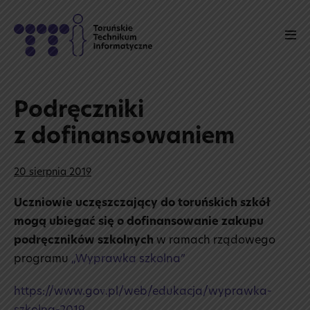
Skip
to
Men
content
Tog
Podręczniki
z dofinansowaniem
20 sierpnia 2019
Uczniowie uczęszczający do toruńskich szkół
mogą ubiegać się
o dofinansowanie zakupu
podręczników szkolnych
w ramach rządowego
programu
„Wyprawka szkolna”
https://www.gov.pl/web/edukacja/wyprawka-