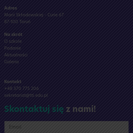
Adres
Marii Skłodowskiej - Curie 67
87-100 Toruń
Na skrót
O szkole
Podanie
Aktualności
Galeria
Kontakt
+48 570 775 206
sekretariat@tti.edu.pl
Skontaktuj się
z nami!