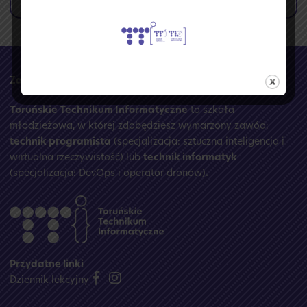
🏝️
Przerwa
wakacyjna
☀️
Za
<koduj>
się na naukę w TTI!
Toruńskie Technikum Informatyczne
to szkoła
młodzieżowa, w której zdobędziesz wymarzony zawód:
technik programista
(specjalizacja: sztuczna inteligencja i
wirtualna rzeczywistość) lub
technik informatyk
(specjalizacja: DevOps i operator dronów)
.
Przydatne linki
Dziennik lekcyjny