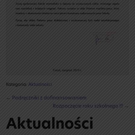
Kategoria:
Aktualności
Post
← Podręczniki z dofinansowaniem
Navigation
Rozpoczęcie roku szkolnego !!! →
Aktualności