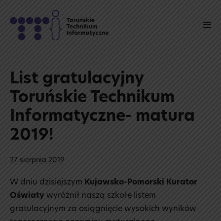
Skip
to
Men
content
Tog
List gratulacyjny
Toruńskie Technikum
Informatyczne- matura
2019!
27 sierpnia 2019
W dniu dzisiejszym
Kujawsko-Pomorski Kurator
Oświaty
wyróżnił naszą szkołę listem
gratulacyjnym za osiągnięcie wysokich wyników