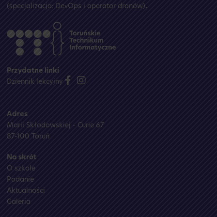
(specjalizacja: DevOps i operator dronów)
.
Przydatne linki
Dziennik lekcyjny
Adres
Marii Skłodowskiej - Curie 67
87-100 Toruń
Na skrót
O szkole
Podanie
Aktualności
Galeria