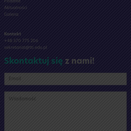
Podanie
Aktualności
Galeria
Kontakt
+48 570 775 206
sekretariat@tti.edu.pl
Skontaktuj się
z nami!