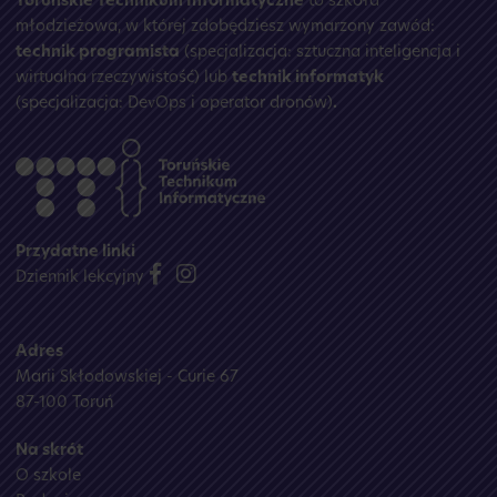
Toruńskie Technikum Informatyczne
to szkoła
młodzieżowa, w której zdobędziesz wymarzony zawód:
technik programista
(specjalizacja: sztuczna inteligencja i
wirtualna rzeczywistość) lub
technik informatyk
(specjalizacja: DevOps i operator dronów)
.
Przydatne linki
Dziennik lekcyjny
Adres
Marii Skłodowskiej - Curie 67
87-100 Toruń
Na skrót
O szkole