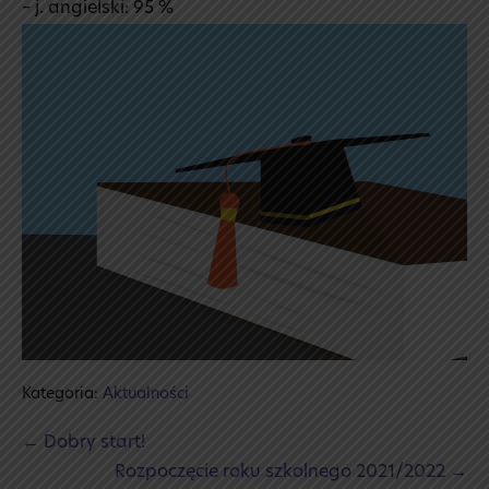
– j. angielski: 95 %
Kategoria:
Aktualności
Post
← Dobry start!
Navigation
Rozpoczęcie roku szkolnego 2021/2022 →