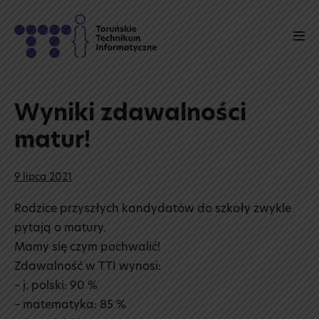
Skip
to
Men
content
Tog
Wyniki zdawalności
matur!
9 lipca 2021
Rodzice przyszłych kandydatów do szkoły zwykle
pytają o matury.
Mamy się czym pochwalić!
Zdawalność w TTI wynosi:
– j. polski: 90 %
– matematyka: 85 %