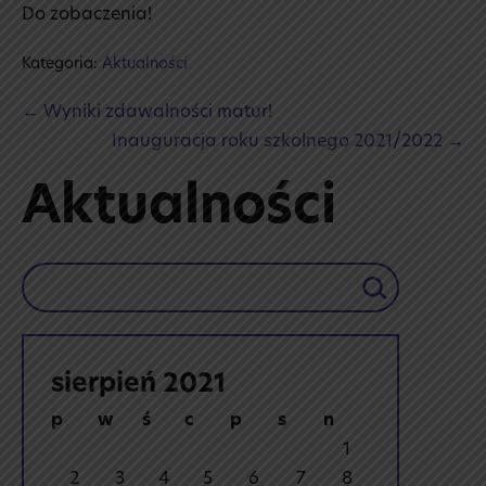
Do zobaczenia!
Kategoria:
Aktualności
Post
← Wyniki zdawalności matur!
Navigation
Inauguracja roku szkolnego 2021/2022 →
Aktualności
Szukaj
sierpień 2021
p
w
ś
c
p
s
n
1
2
3
4
5
6
7
8