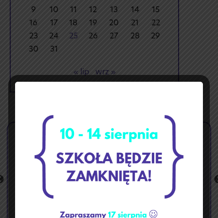
9
10
11
12
13
14
15
16
17
18
19
20
21
22
23
24
25
26
27
28
29
30
31
« lip
wrz »
🏝️ Przerwa wakacyjna ☀️