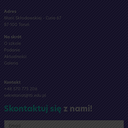
Adres
Marii Skłodowskiej - Curie 67
87-100 Toruń
Na skrót
O szkole
Podanie
Aktualności
Galeria
Kontakt
+48 570 775 206
sekretariat@tti.edu.pl
Skontaktuj się
z nami!