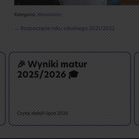
Kategoria:
Aktualności
Post
← Rozpoczęcie roku szkolnego 2021/2022
Navigation
🎉 Wyniki matur
2025/2026 🎓
:
Czytaj dalej
9 lipca 2026
🎉
Wyniki
matur