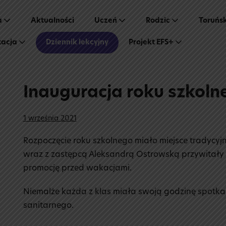
a
Aktualności
Uczeń
Rodzic
Toruńs
tacja
Dziennik lekcyjny
Projekt EFS+
Inauguracja roku szkol
1 września 2021
Rozpoczęcie roku szkolnego miało miejsce tradycyjn
wraz z zastępcą Aleksandrą Ostrowską przywitały n
promocję przed wakacjami.
Niemalże każda z klas miała swoją godzinę spotka
sanitarnego.