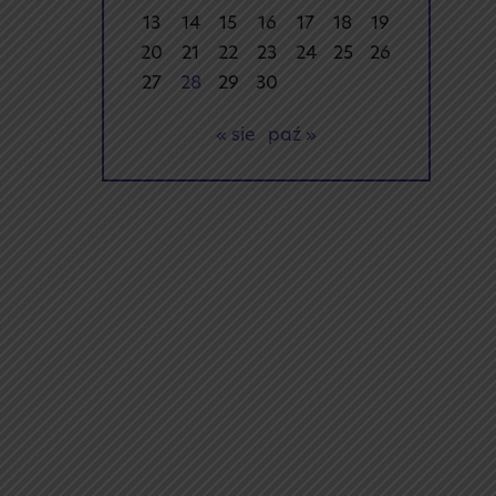
13
14
15
16
17
18
19
20
21
22
23
24
25
26
27
28
29
30
« sie
paź »