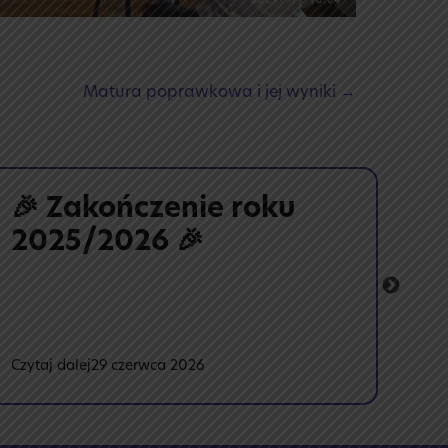
Matura poprawkowa i jej wyniki →
🎉 Zakończenie roku
🕰
2025/2026 🎉
pr
:
Czytaj dalej
29 czerwca 2026
Czyt
🎉
Zakończenie
roku