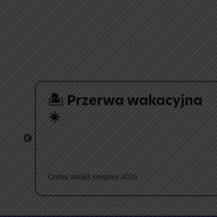
!
🏝️ Przerwa wakacyjna
☀️
:
Czytaj dalej
5 sierpnia 2026
🏝️
Przerwa
wakacyjna