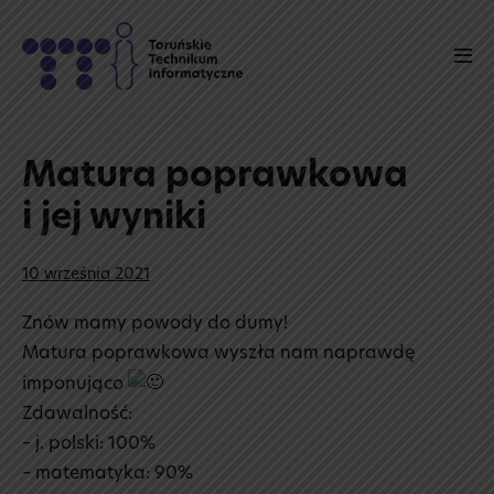
Skip
to
Men
content
Tog
Matura poprawkowa
i jej wyniki
10 września 2021
Znów mamy powody do dumy!
Matura poprawkowa wyszła nam naprawdę
imponująco
Zdawalność:
– j. polski: 100%
– matematyka: 90%