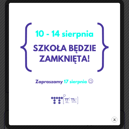
wrzesień 2021
p
w
ś
c
p
s
n
1
2
3
4
5
6
7
8
9
10
11
12
13
14
15
16
17
18
19
20
21
22
23
24
25
26
27
28
29
30
« sie
paź »
🏝️ Przerwa wakacyjna ☀️