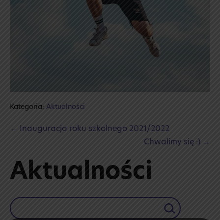
Kategoria:
Aktualności
Post
← Inauguracja roku szkolnego 2021/2022
Navigation
Chwalimy się :) →
Aktualności
Szukaj