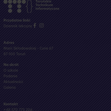
Przydatne linki
Dziennik lekcyjny
Adres
Marii Skłodowskiej - Curie 67
87-100 Toruń
Na skrót
O szkole
Podanie
Aktualności
Galeria
Kontakt
+48 570 775 206