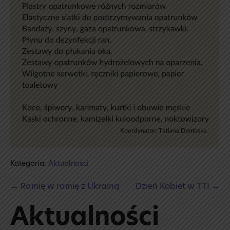
Kategoria:
Aktualności
Post
← Ramię w ramię z Ukrainą
Dzień Kobiet w TTI →
Navigation
Aktualności