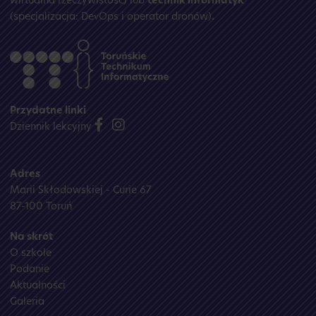
wirtualna rzeczywistość) lub
technik informatyk
(specjalizacja: DevOps i operator dronów)
.
Przydatne linki
Dziennik lekcyjny
Adres
Marii Skłodowskiej - Curie 67
87-100 Toruń
Na skrót
O szkole
Podanie
Aktualności
Galeria