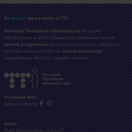
wakacyjna
☀️
Za
<koduj>
się na naukę w TTI!
Toruńskie Technikum Informatyczne
to szkoła
młodzieżowa, w której zdobędziesz wymarzony zawód:
technik programista
(specjalizacja: sztuczna inteligencja i
wirtualna rzeczywistość) lub
technik informatyk
(specjalizacja: DevOps i operator dronów)
.
Przydatne linki
Dziennik lekcyjny
Adres
Marii Skłodowskiej - Curie 67