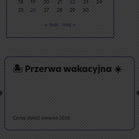
18
19
20
21
22
23
24
25
26
27
28
29
30
« mar
maj »
🏝️ Przerwa wakacyjna ☀️
:
Czytaj dalej
5 sierpnia 2026
🏝️
Przerwa