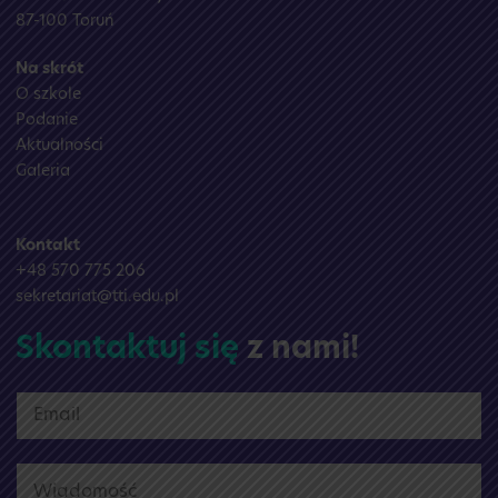
87-100 Toruń
Na skrót
O szkole
Podanie
Aktualności
Galeria
Kontakt
+48 570 775 206
sekretariat@tti.edu.pl
Skontaktuj się
z nami!