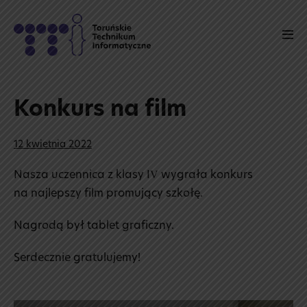
Skip
to
Men
content
Tog
Konkurs na film
12 kwietnia 2022
Nasza uczennica z klasy IV wygrała konkurs
na najlepszy film promujący szkołę.
Nagrodą był tablet graficzny.
Serdecznie gratulujemy!