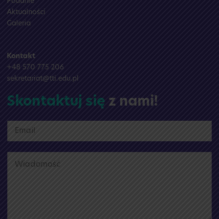
Podanie
Aktualności
Galeria
Kontakt
+48 570 775 206
sekretariat@tti.edu.pl
Skontaktuj się
z nami!