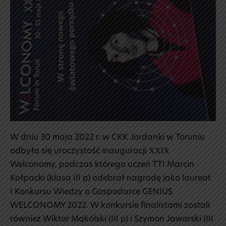
W dniu 30 maja 2022 r. w CKK Jordanki w Toruniu
odbyła się uroczystość inauguracji XXIX
Welconomy, podczas którego uczeń TTI Marcin
Kołpacki (klasa III p) odebrał nagrodę jako laureat
I Konkursu Wiedzy o Gospodarce GENIUS
WELCONOMY 2022. W konkursie finalistami zostali
również Wiktor Mąkólski (III p) i Szymon Jaworski (III