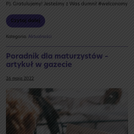
P). Gratulujemy! Jesteśmy z Was dumni! #welconomy
Czytaj dalej
Welconomy!
Kategoria:
Aktualności
Poradnik dla maturzystów –
artykuł w gazecie
26 maja 2022
Poradnik
dla
maturzystów
–
artykuł
w gazecie