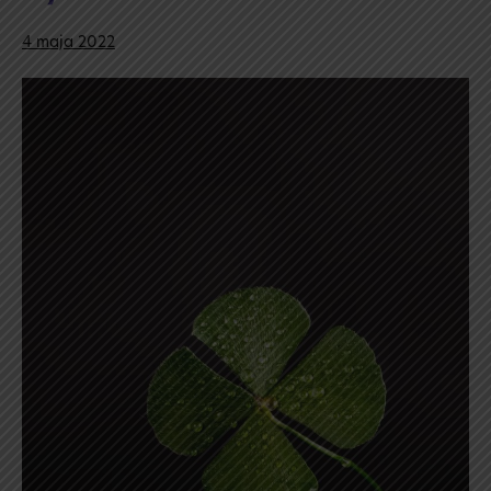
4 maja 2022
A już
dziś
matura!