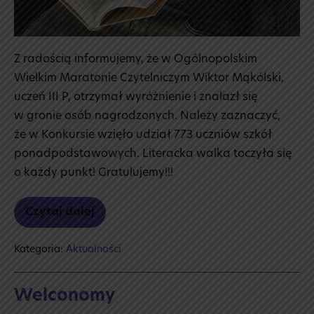
Z radością informujemy, że w Ogólnopolskim
Wielkim Maratonie Czytelniczym Wiktor Mąkólski,
uczeń III P, otrzymał wyróżnienie i znalazł się
w gronie osób nagrodzonych. Należy zaznaczyć,
że w Konkursie wzięło udział 773 uczniów szkół
ponadpodstawowych. Literacka walka toczyła się
o każdy punkt! Gratulujemy!!!
Czytaj dalej
Wielki
Maraton
Czytelniczy
Kategoria:
Aktualności
Welconomy