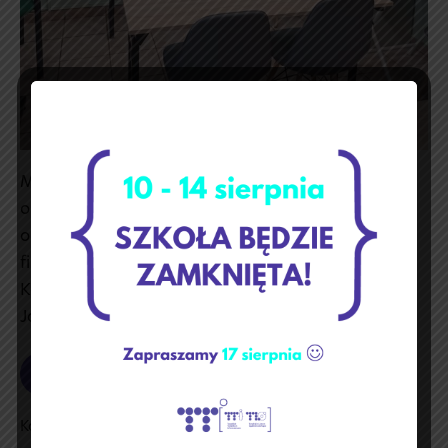
Miło mi poinformować, że w Konkursie Wiedzy
o Gospodarce GENIUS WELCONOMY 2022,
organizowanym w dniu 28 kwietnia 2022 r.
finalistami z naszej szkoły zostali:1. Marcin
Kołpacki2. Wiktor Mąkólski3. Szymon
JaworskiGratulujemy i życzymy dalszych sukcesów!
Czytaj dalej
Welconomy
Kategoria:
Aktualności