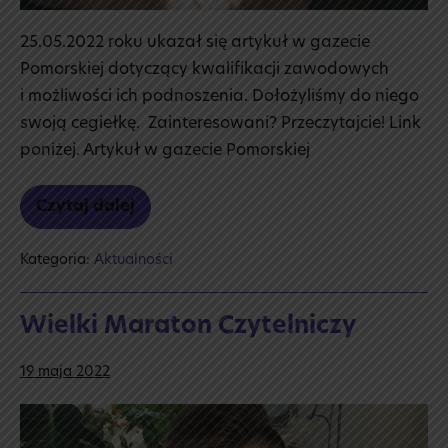
25.05.2022 roku ukazał się artykuł w gazecie
Pomorskiej dotyczący kwalifikacji zawodowych
i możliwości ich podnoszenia. Dołożyliśmy do niego
swoją cegiełkę. Zainteresowani? Przeczytajcie! Link
poniżej. Artykuł w gazecie Pomorskiej
Czytaj dalej
Poradnik
dla
maturzystów
Kategoria:
Aktualności
–
artykuł
w gazecie
Wielki Maraton Czytelniczy
19 maja 2022
Wielki
Maraton