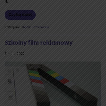
II.
Czytaj dalej
Film
reklamowy
ucznia
Kategoria:
Kącik uczniowski
TTI
Szkolny film reklamowy
5 maja 2022
Szkolny
film
reklamowy