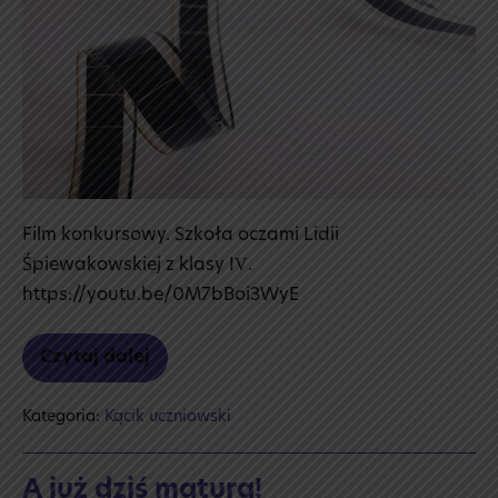
TTI
Film konkursowy. Szkoła oczami Lidii
Śpiewakowskiej z klasy IV.
https://youtu.be/0M7bBoi3WyE
Czytaj dalej
Film
reklamowy
uczennicy
Kategoria:
Kącik uczniowski
TTI
A już dziś matura!