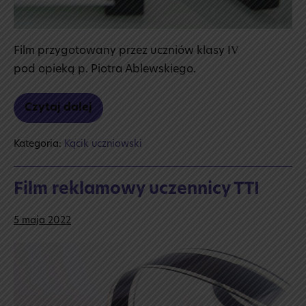
Film przygotowany przez uczniów klasy IV
pod opieką p. Piotra Ablewskiego.
Czytaj dalej
Szkolny
film
reklamowy
Kategoria:
Kącik uczniowski
Film reklamowy uczennicy TTI
5 maja 2022
Film
reklamowy
uczennicy