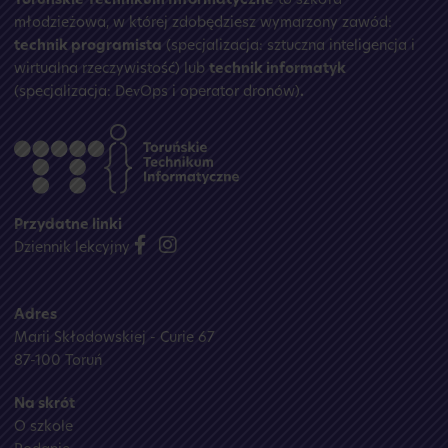
Toruńskie Technikum Informatyczne
to szkoła
młodzieżowa, w której zdobędziesz wymarzony zawód:
technik programista
(specjalizacja: sztuczna inteligencja i
wirtualna rzeczywistość) lub
technik informatyk
(specjalizacja: DevOps i operator dronów)
.
Przydatne linki
Dziennik lekcyjny
Adres
Marii Skłodowskiej - Curie 67
87-100 Toruń
Na skrót
O szkole