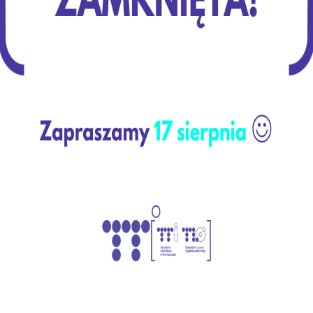
Wczoraj, 21.04.2022 roku, tradycyjnie przed majówk
z warsztatami przygotowanymi przez naszych uczni
przedmiotów praktycznych.Cieszymy się, że nasz dzi
że zarówno kandydaci jak i ich rodzice spędzili u na
Czytaj dalej
Drzwi
otwarte
21.04.2022
Kategoria:
Aktualności
Konkurs na film
12 kwietnia 2022
Konkurs
na film