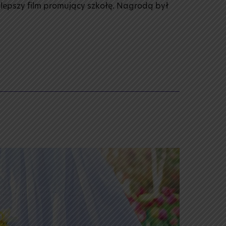
lepszy film promujący szkołę. Nagrodą był