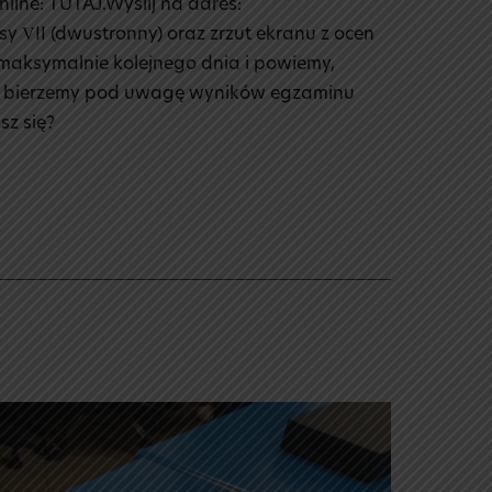
line: TUTAJ.Wyślij na adres:
 VII (dwustronny) oraz zrzut ekranu z ocen
 maksymalnie kolejnego dnia i powiemy,
Nie bierzemy pod uwagę wyników egzaminu
sz się?