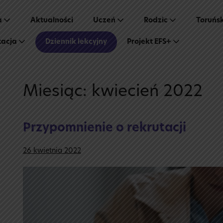
a
Aktualności
Uczeń
Rodzic
Toruńs
tacja
Dziennik lekcyjny
Projekt EFS+
Miesiąc:
kwiecień 2022
Przypomnienie o rekrutacji
26 kwietnia 2022
Przypomnienie
o rekrutacji