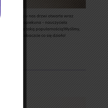
ą, odbyły się u nas drzwi otwarte wraz
ów oraz ich opiekuna – nauczyciela
eń cieszył się taką popularnością!Myślimy,
s miło czas.Zobaczcie co się działo!