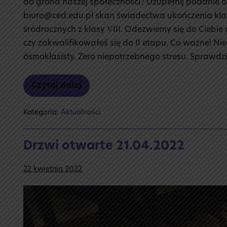
do grona naszej społeczności? Uzupełnij podanie on
biuro@ced.edu.pl skan świadectwa ukończenia klasy
śródrocznych z klasy VIII. Odezwiemy się do Ciebie
czy zakwalifikowałeś się do II etapu. Co ważne! 
ósmoklasisty. Zero niepotrzebnego stresu. Sprawdzi
Czytaj dalej
Przypomnienie
o rekrutacji
Kategoria:
Aktualności
Drzwi otwarte 21.04.2022
22 kwietnia 2022
Drzwi
otwarte
21.04.2022