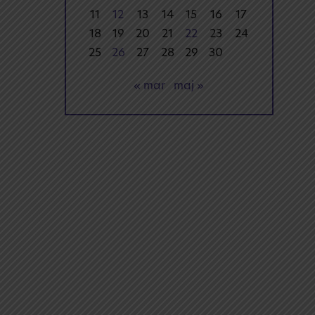
11
12
13
14
15
16
17
18
19
20
21
22
23
24
25
26
27
28
29
30
« mar
maj »