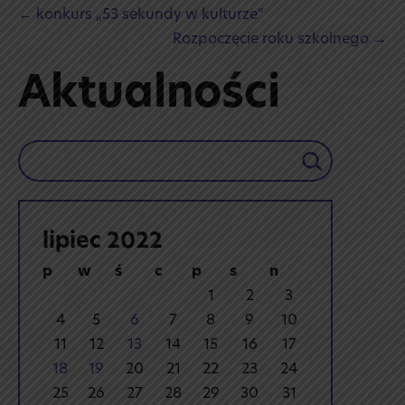
Post
← konkurs „53 sekundy w kulturze”
Navigation
Rozpoczęcie roku szkolnego →
Aktualności
Szukaj
lipiec 2022
p
w
ś
c
p
s
n
1
2
3
4
5
6
7
8
9
10
11
12
13
14
15
16
17
18
19
20
21
22
23
24
25
26
27
28
29
30
31