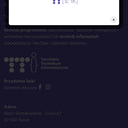
Za
<koduj>
się na naukę w TTI!
Toruńskie Technikum Informatyczne
to szkoła
młodzieżowa, w której zdobędziesz wymarzony zawód:
technik programista
(specjalizacja: sztuczna inteligencja i
wirtualna rzeczywistość) lub
technik informatyk
(specjalizacja: DevOps i operator dronów)
.
Przydatne linki
Dziennik lekcyjny
Adres
Marii Skłodowskiej - Curie 67
87-100 Toruń