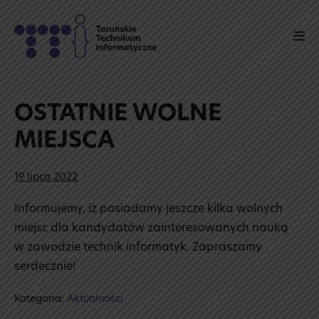
Skip
to
Men
content
Tog
OSTATNIE WOLNE
MIEJSCA
19 lipca 2022
Informujemy, iż posiadamy jeszcze kilka wolnych
miejsc dla kandydatów zainteresowanych nauką
w zawodzie technik informatyk. Zapraszamy
serdecznie!
Kategoria:
Aktualności