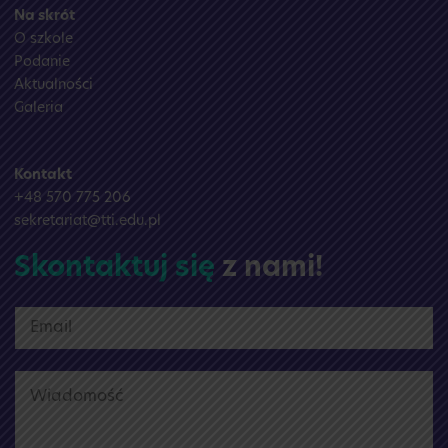
Na skrót
O szkole
Podanie
Aktualności
Galeria
Kontakt
+48 570 775 206
sekretariat@tti.edu.pl
Skontaktuj się
z nami!