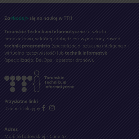
☀️
Za
<koduj>
się na naukę w TTI!
Toruńskie Technikum Informatyczne
to szkoła
młodzieżowa, w której zdobędziesz wymarzony zawód:
technik programista
(specjalizacja: sztuczna inteligencja i
wirtualna rzeczywistość) lub
technik informatyk
(specjalizacja: DevOps i operator dronów)
.
Przydatne linki
Dziennik lekcyjny
Adres
Marii Skłodowskiej - Curie 67