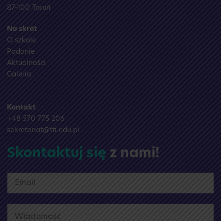
87-100 Toruń
Na skrót
O szkole
Podanie
Aktualności
Galeria
Kontakt
+48 570 775 206
sekretariat@tti.edu.pl
Skontaktuj się
z nami!