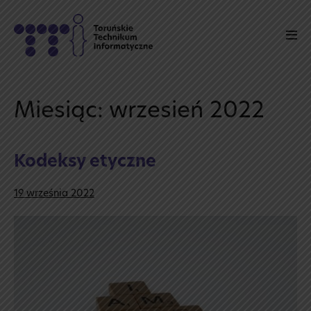
Skip
to
Men
content
Tog
Miesiąc:
wrzesień 2022
Kodeksy etyczne
19 września 2022
Kodeksy
etyczne