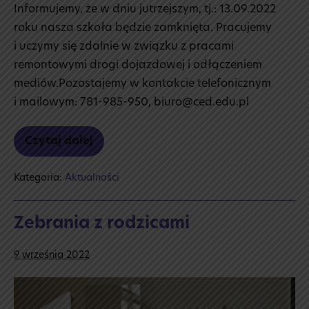
Informujemy, że w dniu jutrzejszym, tj.: 13.09.2022
roku nasza szkoła będzie zamknięta. Pracujemy
i uczymy się zdalnie w związku z pracami
remontowymi drogi dojazdowej i odłączeniem
mediów.Pozostajemy w kontakcie telefonicznym
i mailowym: 781-985-950, biuro@ced.edu.pl
Czytaj dalej
Praca
i nauka
zdalna
Kategoria:
Aktualności
Zebrania z rodzicami
9 września 2022
Zebrania
z rodzicami