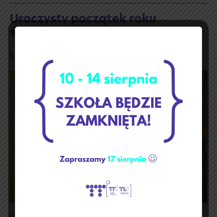
Uroczysty początek roku
szkolnego
1 września 2022
Uroczysty
początek
roku
szkolnego