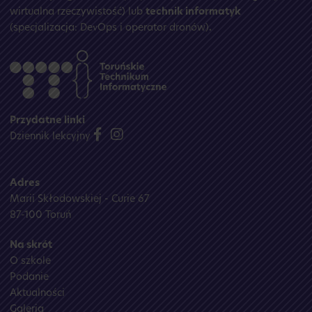
wirtualna rzeczywistość) lub
technik informatyk
(specjalizacja: DevOps i operator dronów)
.
Przydatne linki
Dziennik lekcyjny
Adres
Marii Skłodowskiej - Curie 67
87-100 Toruń
Na skrót
O szkole
Podanie
Aktualności
Galeria