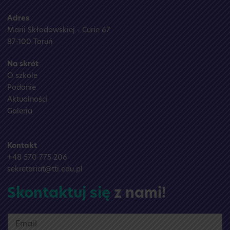
Adres
Marii Skłodowskiej - Curie 67
87-100 Toruń
Na skrót
O szkole
Podanie
Aktualności
Galeria
Kontakt
+48 570 775 206
sekretariat@tti.edu.pl
Skontaktuj się
z nami!