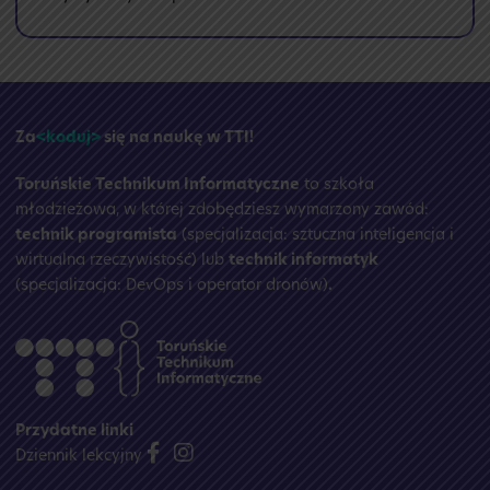
🏝️
Przerwa
wakacyjna
☀️
Za
<koduj>
się na naukę w TTI!
Toruńskie Technikum Informatyczne
to szkoła
młodzieżowa, w której zdobędziesz wymarzony zawód:
technik programista
(specjalizacja: sztuczna inteligencja i
wirtualna rzeczywistość) lub
technik informatyk
(specjalizacja: DevOps i operator dronów)
.
Przydatne linki
Dziennik lekcyjny