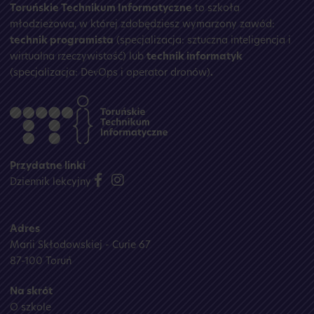
Toruńskie Technikum Informatyczne
to szkoła
młodzieżowa, w której zdobędziesz wymarzony zawód:
technik programista
(specjalizacja: sztuczna inteligencja i
wirtualna rzeczywistość) lub
technik informatyk
(specjalizacja: DevOps i operator dronów)
.
Przydatne linki
Dziennik lekcyjny
Adres
Marii Skłodowskiej - Curie 67
87-100 Toruń
Na skrót
O szkole