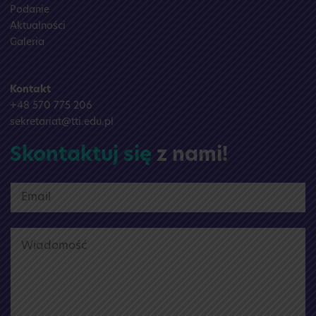
Podanie
Aktualności
Galeria
Kontakt
+48 570 775 206
sekretariat@tti.edu.pl
Skontaktuj się
z nami!