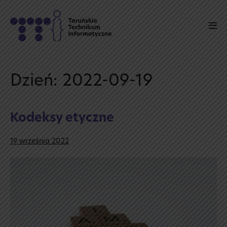
Skip
to
Men
content
Tog
Dzień:
2022-09-19
Kodeksy etyczne
19 września 2022
Kodeksy
etyczne