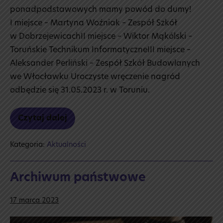
ponadpodstawowych mamy powód do dumy!
I miejsce – Martyna Woźniak – Zespół Szkół
w DobrzejewicachII miejsce – Wiktor Mąkólski –
Toruńskie Technikum InformatyczneIII miejsce –
Aleksander Perliński – Zespół Szkół Budowlanych
we Włocławku Uroczyste wręczenie nagród
odbędzie się 31.05.2023 r. w Toruniu.
Czytaj dalej
Infografika
Wiktora
Kategoria:
Aktualności
Archiwum państwowe
17 marca 2023
Archiwum