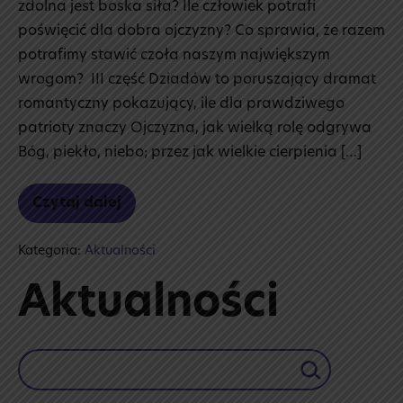
zdolna jest boska siła? Ile człowiek potrafi
poświęcić dla dobra ojczyzny? Co sprawia, że razem
potrafimy stawić czoła naszym największym
wrogom? III część Dziadów to poruszający dramat
romantyczny pokazujący, ile dla prawdziwego
patrioty znaczy Ojczyzna, jak wielką rolę odgrywa
Bóg, piekło, niebo; przez jak wielkie cierpienia […]
Czytaj dalej
Aleksandra
Stolarczyk
i blurby
Kategoria:
Aktualności
Aktualności
Szukaj