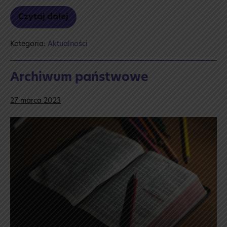
Czytaj dalej
Drzwi
otwarte
Kategoria:
Aktualności
Archiwum państwowe
27 marca 2023
Archiwum
państwowe