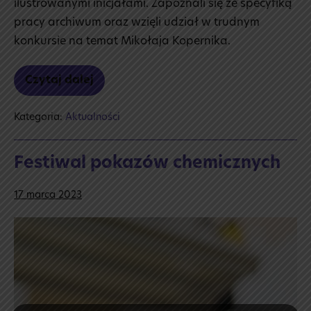
ilustrowanymi inicjałami. Zapoznali się ze specyfiką
pracy archiwum oraz wzięli udział w trudnym
konkursie na temat Mikołaja Kopernika.
Czytaj dalej
Archiwum
państwowe
Kategoria:
Aktualności
Festiwal pokazów chemicznych
17 marca 2023
Festiwal
pokazów
chemicznych