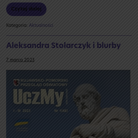
Czytaj dalej
Dzień
kobiet
Kategoria:
Aktualności
Aleksandra Stolarczyk i blurby
7 marca 2023
Aleksandra
Stolarczyk
i blurby