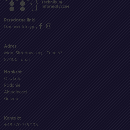
Przydatne linki
Dziennik lekcyjny
Adres
Marii Skłodowskiej - Curie 67
87-100 Toruń
Na skrót
O szkole
Podanie
Aktualności
Galeria
Kontakt
+48 570 775 206