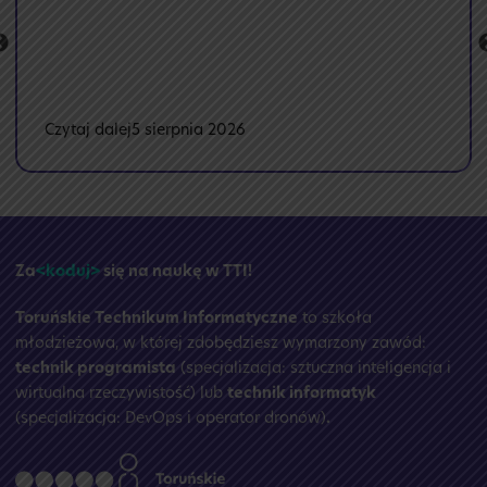
:
Czytaj dalej
5 sierpnia 2026
🏝️
Przerwa
wakacyjna
☀️
Za
<koduj>
się na naukę w TTI!
Toruńskie Technikum Informatyczne
to szkoła
młodzieżowa, w której zdobędziesz wymarzony zawód:
technik programista
(specjalizacja: sztuczna inteligencja i
wirtualna rzeczywistość) lub
technik informatyk
(specjalizacja: DevOps i operator dronów)
.