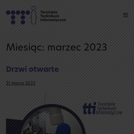
Skip
to
Men
content
Tog
Miesiąc:
marzec 2023
Drzwi otwarte
31 marca 2023
Drzwi
otwarte