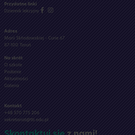
Przydatne linki
Dziennik lekcyjny
Adres
Marii Skłodowskiej - Curie 67
87-100 Toruń
Na skrót
O szkole
Podanie
Aktualności
Galeria
Kontakt
+48 570 775 206
sekretariat@tti.edu.pl
Skontaktuj się
z nami!