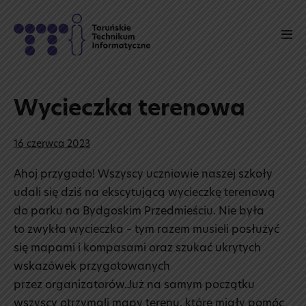
Skip
to
Men
content
Tog
Wycieczka terenowa
16 czerwca 2023
Ahoj przygodo! Wszyscy uczniowie naszej szkoły
udali się dziś na ekscytującą wycieczkę terenową
do parku na Bydgoskim Przedmieściu. Nie była
to zwykła wycieczka – tym razem musieli posłużyć
się mapami i kompasami oraz szukać ukrytych
wskazówek przygotowanych
przez organizatorów.Już na samym początku
wszyscy otrzymali mapy terenu, które miały pomóc