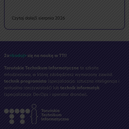
:
Czytaj dalej
5 sierpnia 2026
🏝️
Przerwa
wakacyjna
☀️
Za
<koduj>
się na naukę w TTI!
Toruńskie Technikum Informatyczne
to szkoła
młodzieżowa, w której zdobędziesz wymarzony zawód:
technik programista
(specjalizacja: sztuczna inteligencja i
wirtualna rzeczywistość) lub
technik informatyk
(specjalizacja: DevOps i operator dronów)
.