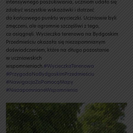
intensywnego poszukiwania, uczniom udało się
zdobyć wszystkie wskazówki i dotrzeć
do końcowego punktu wycieczki. Uczniowie byli
zmęczeni, ale ogromnie szczęśliwi z tego,
co osiągnęli. Wycieczka terenowa na Bydgoskim
Przedmieściu okazała się niezapomnianym
doświadczeniem, które na długo pozostanie
w uczniowskich
wspomnieniach.
#WycieczkaTerenowa
#PrzygodaNaBydgoskimPrzedmieściu
#NawigacjaZaPomocąMapy
#NiezapomnianeWspomnienia