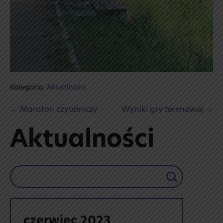
Kategoria:
Aktualności
Post
← Maraton czytelniczy
Wyniki gry terenowej →
Navigation
Aktualności
Szukaj
czerwiec 2023