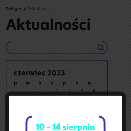
Kategoria:
Aktualności
Aktualności
Szukaj
czerwiec 2023
p
w
ś
c
p
s
n
1
2
3
4
5
6
7
8
9
10
11
12
13
14
15
16
17
18
19
20
21
22
23
24
25
26
27
28
29
30