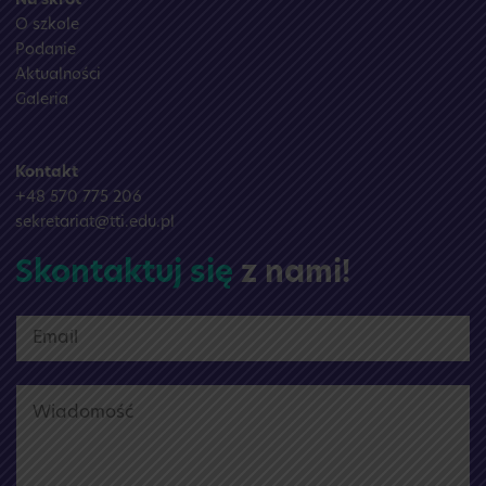
Na skrót
O szkole
Podanie
Aktualności
Galeria
Kontakt
+48 570 775 206
sekretariat@tti.edu.pl
Skontaktuj się
z nami!