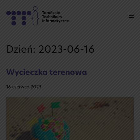
Skip
to
Men
content
Tog
Dzień:
2023-06-16
Wycieczka terenowa
16 czerwca 2023
Wycieczka
terenowa