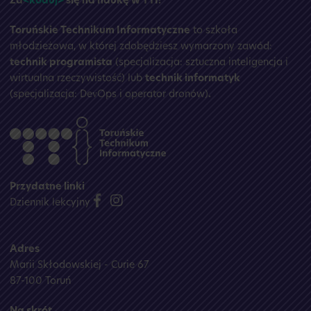
Za
<koduj>
się na naukę w TTI!
Toruńskie Technikum Informatyczne
to szkoła
młodzieżowa, w której zdobędziesz wymarzony zawód:
technik programista
(specjalizacja: sztuczna inteligencja i
wirtualna rzeczywistość) lub
technik informatyk
(specjalizacja: DevOps i operator dronów)
.
Przydatne linki
Dziennik lekcyjny
Adres
Marii Skłodowskiej - Curie 67
87-100 Toruń