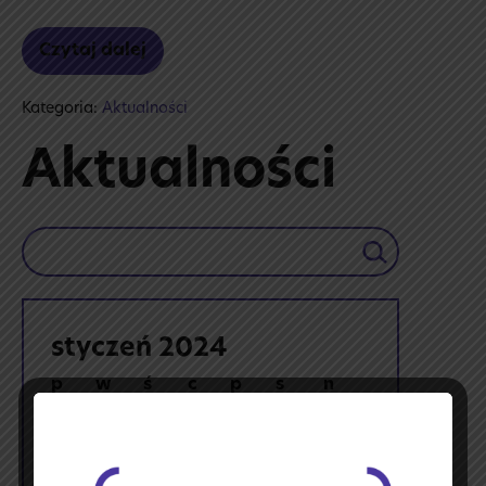
Czytaj dalej
Warsztaty
chemiczne
Kategoria:
Aktualności
Aktualności
Szukaj
styczeń 2024
p
w
ś
c
p
s
n
1
2
3
4
5
6
7
8
9
10
11
12
13
14
15
16
17
18
19
20
21