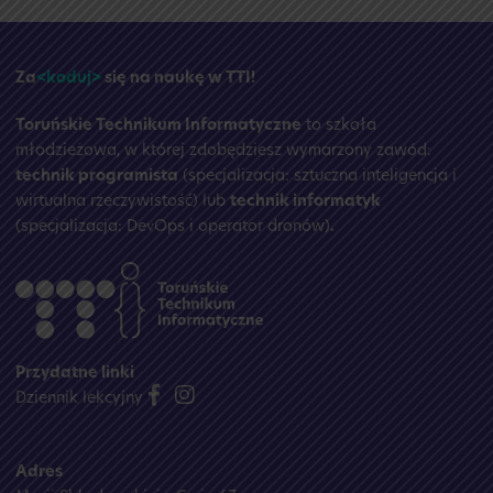
wakacyjna
☀️
Za
<koduj>
się na naukę w TTI!
Toruńskie Technikum Informatyczne
to szkoła
młodzieżowa, w której zdobędziesz wymarzony zawód:
technik programista
(specjalizacja: sztuczna inteligencja i
wirtualna rzeczywistość) lub
technik informatyk
(specjalizacja: DevOps i operator dronów)
.
Przydatne linki
Dziennik lekcyjny
Adres