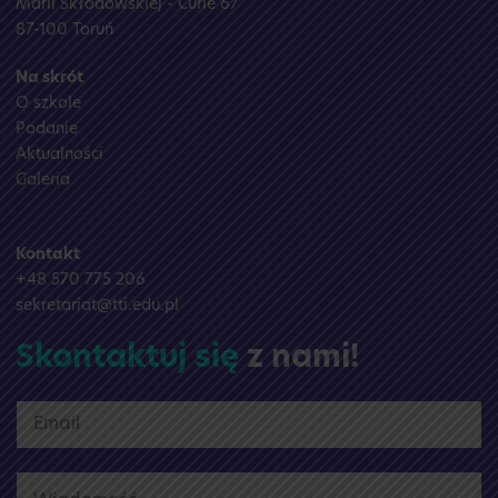
Marii Skłodowskiej - Curie 67
87-100 Toruń
Na skrót
O szkole
Podanie
Aktualności
Galeria
Kontakt
+48 570 775 206
sekretariat@tti.edu.pl
Skontaktuj się
z nami!