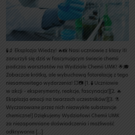
🧪🔬 Eksplozja Wiedzy! 🔥📸 Nasi uczniowie z klasy III
zanurzyli się dziś w fascynującym świecie chemii
podczas warsztatów na Wydziale Chemii UMK! 🌟🎓
Zobaczcie krótką, ale wybuchową fotorelację z tego
niesamowitego wydarzenia! 💥📷 [1. 🧪 Uczniowie
w akcji – eksperymenty, reakcje, fascynacja!][2. 🔥
Eksplozja emocji na twarzach uczestników!][3. ⚗️
Wyczarowane przez nich niezwykłe substancje
chemiczne!] Dziękujemy Wydziałowi Chemii UMK
za niezapomniane doświadczenia i możliwość
odkrywania […]