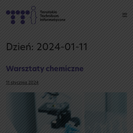
Skip
to
Men
content
Tog
Dzień:
2024-01-11
Warsztaty chemiczne
11 stycznia 2024
Warsztaty
chemiczne