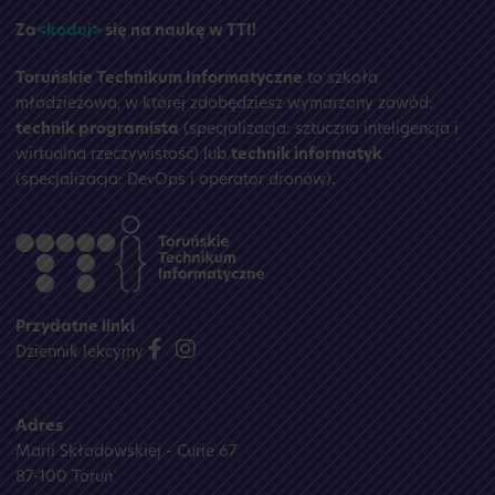
Za
<koduj>
się na naukę w TTI!
Toruńskie Technikum Informatyczne
to szkoła
młodzieżowa, w której zdobędziesz wymarzony zawód:
technik programista
(specjalizacja: sztuczna inteligencja i
wirtualna rzeczywistość) lub
technik informatyk
(specjalizacja: DevOps i operator dronów)
.
Przydatne linki
Dziennik lekcyjny
Adres
Marii Skłodowskiej - Curie 67
87-100 Toruń