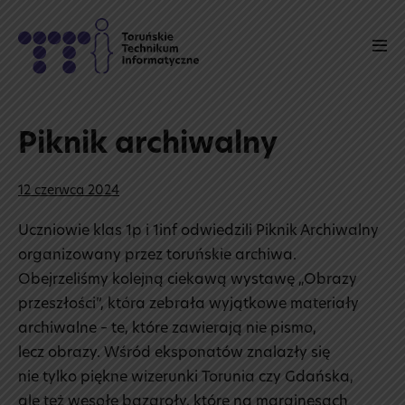
Skip
to
Men
content
Tog
Piknik archiwalny
12 czerwca 2024
Uczniowie klas 1p i 1inf odwiedzili Piknik Archiwalny
organizowany przez toruńskie archiwa.
Obejrzeliśmy kolejną ciekawą wystawę „Obrazy
przeszłości”, która zebrała wyjątkowe materiały
archiwalne – te, które zawierają nie pismo,
lecz obrazy. Wśród eksponatów znalazły się
nie tylko piękne wizerunki Torunia czy Gdańska,
ale też wesołe bazgroły, które na marginesach