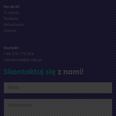
Na skrót
O szkole
Podanie
Aktualności
Galeria
Kontakt
+48 570 775 206
sekretariat@tti.edu.pl
Skontaktuj się
z nami!