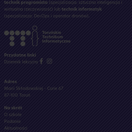
technik programista
(specjalizacja: sztuczna inteligencja i
wirtualna rzeczywistość) lub
technik informatyk
(specjalizacja: DevOps i operator dronów)
.
Przydatne linki
Dziennik lekcyjny
Adres
Marii Skłodowskiej - Curie 67
87-100 Toruń
Na skrót
O szkole
Podanie
Aktualności