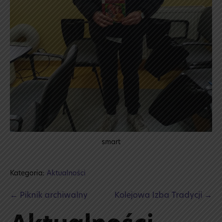
smart
Kategoria:
Aktualności
Post
← Piknik archiwalny
Kolejowa Izba Tradycji →
Navigation