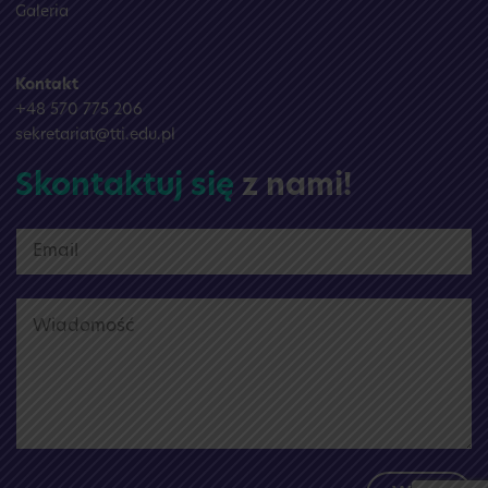
Galeria
Kontakt
+48 570 775 206
sekretariat@tti.edu.pl
Skontaktuj się
z nami!