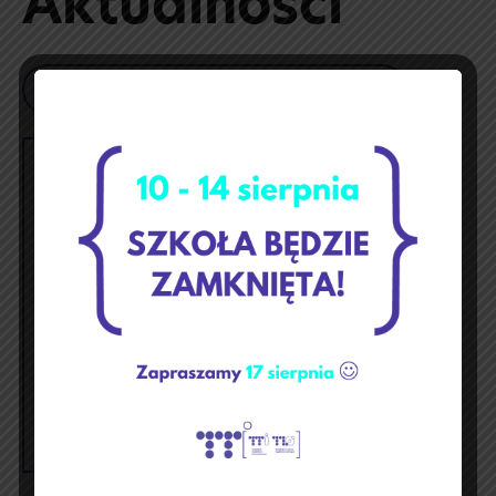
Aktualności
Szukaj
czerwiec 2024
p
w
ś
c
p
s
n
1
2
3
4
5
6
7
8
9
10
11
12
13
14
15
16
17
18
19
20
21
22
23
24
25
26
27
28
29
30
« maj
lip »