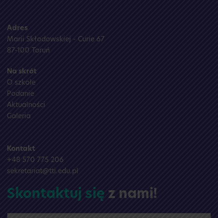
Adres
Marii Skłodowskiej - Curie 67
87-100 Toruń
Na skrót
O szkole
Podanie
Aktualności
Galeria
Kontakt
+48 570 775 206
sekretariat@tti.edu.pl
Skontaktuj się
z nami!