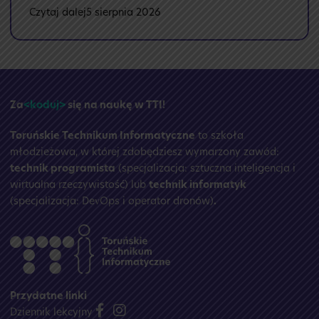
:
Czytaj dalej
5 sierpnia 2026
🏝️
Przerwa
wakacyjna
☀️
Za
<koduj>
się na naukę w TTI!
Toruńskie Technikum Informatyczne
to szkoła
młodzieżowa, w której zdobędziesz wymarzony zawód:
technik programista
(specjalizacja: sztuczna inteligencja i
wirtualna rzeczywistość) lub
technik informatyk
(specjalizacja: DevOps i operator dronów)
.
Przydatne linki
Dziennik lekcyjny