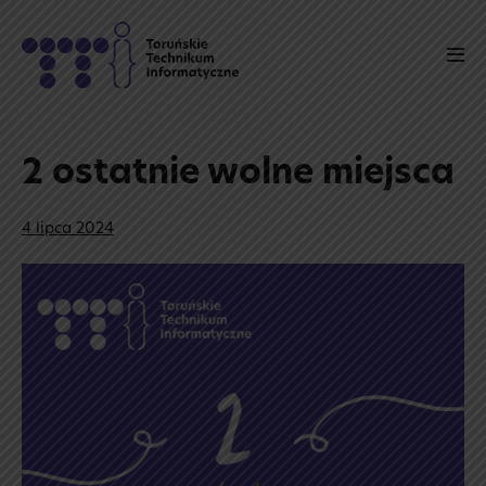
Skip
to
Men
content
Tog
2 ostatnie wolne miejsca
4 lipca 2024