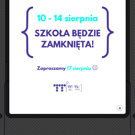
1
2
3
4
5
6
7
8
9
10
11
12
13
14
15
16
17
18
19
20
21
22
23
24
25
26
27
28
29
30
31
« cze
sie »
🏝️ Przerwa wakacyjna ☀️