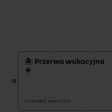
!
🏝️ Przerwa wakacyjna
☀️
:
Czytaj dalej
5 sierpnia 2026
🏝️