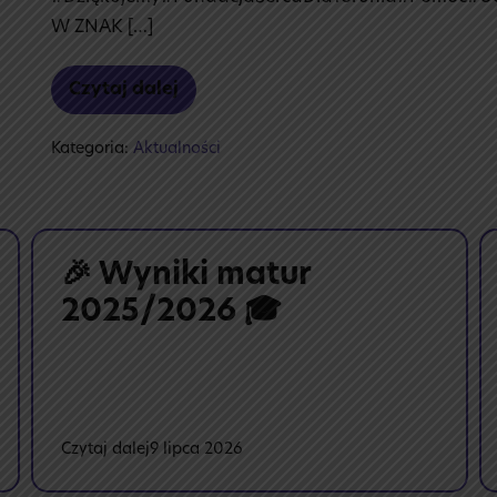
W ZNAK […]
Czytaj dalej
Wielkie
serce
dla
Kategoria:
Aktualności
Serca
Torunia
🎉 Wyniki matur
2025/2026 🎓
:
Czytaj dalej
9 lipca 2026
🎉