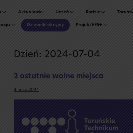
a
Aktualności
Uczeń
Rodzic
Toruńs
tacja
Dziennik lekcyjny
Projekt EFS+
Dzień:
2024-07-04
2 ostatnie wolne miejsca
4 lipca 2024
2
ostatnie
wolne
miejsca