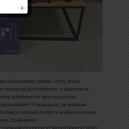
sz niesamowity odzew i dary, które
ze wsparcie jest bezcenne i z pewnością
kwiaty składane na ręce nauczycieli
ogramistami? Pokazujecie, że jesteście
le także dobrymi ludźmi z wielkimi sercami.
ne. Dziękujemy!
niowie#InformatycyZSerduszkiem KLIKNIJ