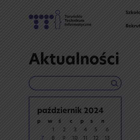
Skip
to
Szkoł
content
Rekru
Aktualności
Szukaj
październik 2024
p
w
ś
c
p
s
n
1
2
3
4
5
6
7
8
9
10
11
12
13