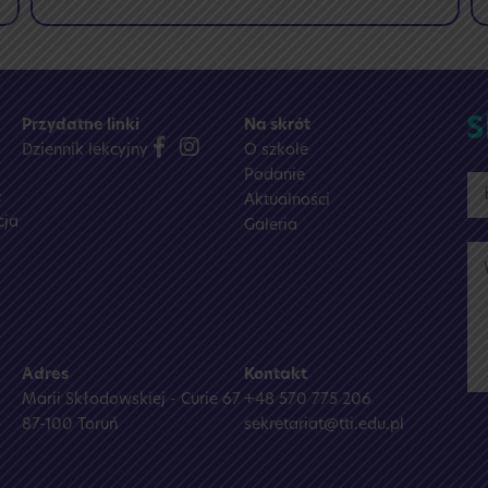
🎉
Wyniki
matur
2025/2026
🎓
S
Przydatne linki
Na skrót
Dziennik lekcyjny
O szkole
Podanie
:
Aktualności
cja
Galeria
Adres
Kontakt
Marii Skłodowskiej - Curie 67
+48 570 775 206
87-100 Toruń
sekretariat@tti.edu.pl