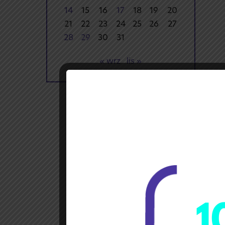
14
15
16
17
18
19
20
21
22
23
24
25
26
27
28
29
30
31
« wrz
lis »