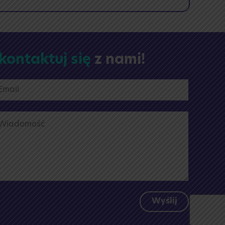
🎉
Zakończenie
roku
2025/2026
🎉
kontaktuj się
z nami!