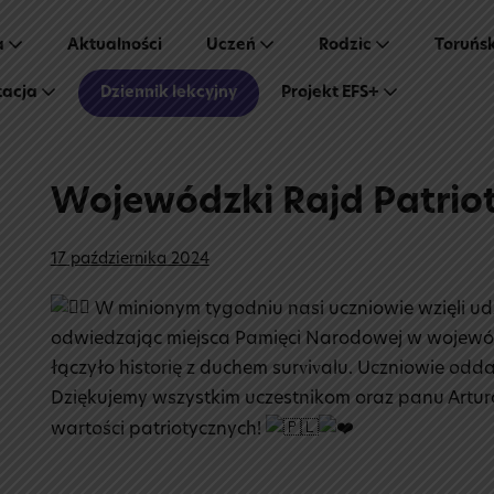
a
Aktualności
Uczeń
Rodzic
Toruńs
tacja
Dziennik lekcyjny
Projekt EFS+
Wojewódzki Rajd Patrio
17 października 2024
W minionym tygodniu nasi uczniowie wzięli ud
odwiedzając miejsca Pamięci Narodowej w wojewó
łączyło historię z duchem survivalu. Uczniowie od
Dziękujemy wszystkim uczestnikom oraz panu Artu
wartości patriotycznych!