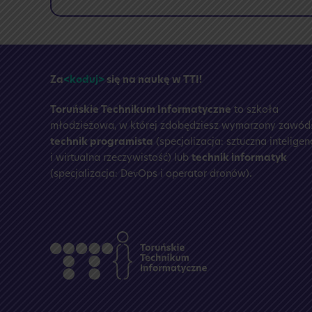
🏝️
Przerwa
wakacyjna
☀️
Za
<koduj>
się na naukę w TTI!
Toruńskie Technikum Informatyczne
to szkoła
młodzieżowa, w której zdobędziesz wymarzony zawód
technik programista
(specjalizacja: sztuczna inteligen
i wirtualna rzeczywistość) lub
technik informatyk
(specjalizacja: DevOps i operator dronów)
.