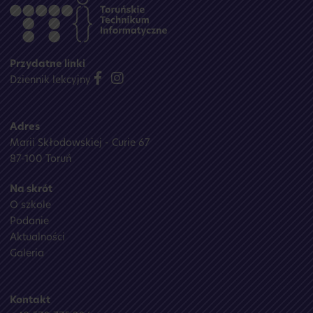
Przydatne linki
Dziennik lekcyjny
Adres
Marii Skłodowskiej - Curie 67
87-100 Toruń
Na skrót
O szkole
Podanie
Aktualności
Galeria
Kontakt