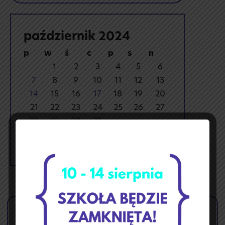
październik 2024
p
w
ś
c
p
s
n
1
2
3
4
5
6
7
8
9
10
11
12
13
14
15
16
17
18
19
20
21
22
23
24
25
26
27
28
29
30
31
« wrz
lis »
🏝️ Przerwa wakacyjna ☀️