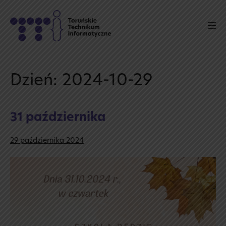
Skip
to
Men
content
Tog
Dzień:
2024-10-29
31 października
29 października 2024
31
października