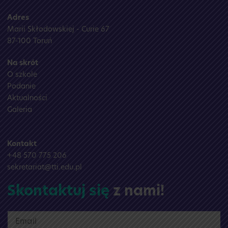
Adres
Marii Skłodowskiej - Curie 67
87-100 Toruń
Na skrót
O szkole
Podanie
Aktualności
Galeria
Kontakt
+48 570 775 206
sekretariat@tti.edu.pl
Skontaktuj się
z nami!