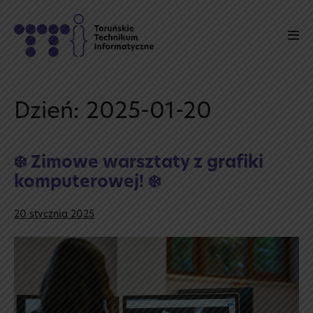
Skip
to
Men
content
Tog
Dzień:
2025-01-20
❄️ Zimowe warsztaty z grafiki
komputerowej! ❄️
20 stycznia 2025
❄️
Zimowe
warsztaty
z grafiki