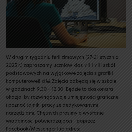
komputerowej!
❄️
W drugim tygodniu ferii zimowych (27-31 stycznia
2025 r.) zapraszamy uczniów klas VII i VIII szkół
podstawowych na wyjątkowe zajęcia z grafiki
komputerowej! 🎨💻 Zajęcia odbędą się w szkole
w godzinach 9:30 – 12:30. Będzie to doskonała
okazja, by rozwinąć swoje umiejętności graficzne
i poznać tajniki pracy ze dedykowanymi
narzędziami. Chętnych prosimy o wysłanie
wiadomości potwierdzającej – poprzez
Facebook/Messenger lub adres: