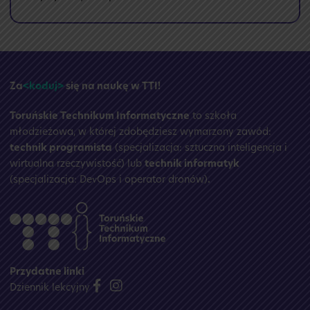
🏝️
Przerwa
wakacyjna
☀️
Za
<koduj>
się na naukę w TTI!
Toruńskie Technikum Informatyczne
to szkoła
młodzieżowa, w której zdobędziesz wymarzony zawód:
technik programista
(specjalizacja: sztuczna inteligencja i
wirtualna rzeczywistość) lub
technik informatyk
(specjalizacja: DevOps i operator dronów)
.
Przydatne linki
Dziennik lekcyjny