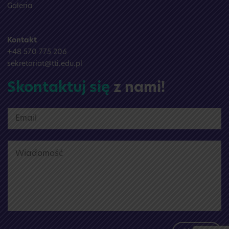
Galeria
Kontakt
+48 570 775 206
sekretariat@tti.edu.pl
Skontaktuj się
z nami!