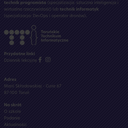
technik programista
(specjalizacja: sztuczna inteligencja i
wirtualna rzeczywistość) lub
technik informatyk
(specjalizacja: DevOps i operator dronów)
.
Przydatne linki
Dziennik lekcyjny
Adres
Marii Skłodowskiej - Curie 67
87-100 Toruń
Na skrót
O szkole
Podanie
Aktualności