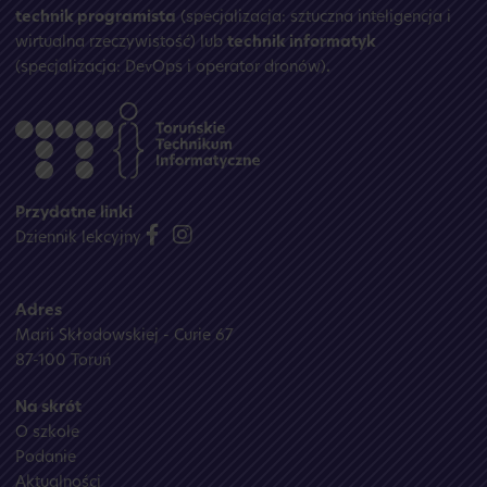
technik programista
(specjalizacja: sztuczna inteligencja i
wirtualna rzeczywistość) lub
technik informatyk
(specjalizacja: DevOps i operator dronów)
.
Przydatne linki
Dziennik lekcyjny
Adres
Marii Skłodowskiej - Curie 67
87-100 Toruń
Na skrót
O szkole
Podanie
Aktualności