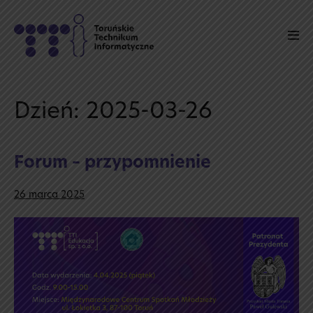
Skip
to
Men
content
Tog
Dzień:
2025-03-26
Forum – przypomnienie
26 marca 2025
Forum
–
przypomnienie