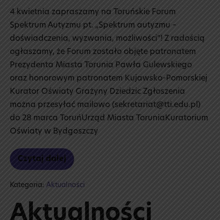
4 kwietnia zapraszamy na Toruńskie Forum
Spektrum Autyzmu pt. „Spektrum autyzmu –
doświadczenia, wyzwania, możliwości”! Z radością
ogłaszamy, że Forum zostało objęte patronatem
Prezydenta Miasta Torunia Pawła Gulewskiego
oraz honorowym patronatem Kujawsko-Pomorskiej
Kurator Oświaty Grażyny Dziedzic Zgłoszenia
można przesyłać mailowo (sekretariat@tti.edu.pl)
do 28 marca ToruńUrząd Miasta ToruniaKuratorium
Oświaty w Bydgoszczy
Czytaj dalej
Forum
–
przypomnienie
Kategoria:
Aktualności
Aktualności