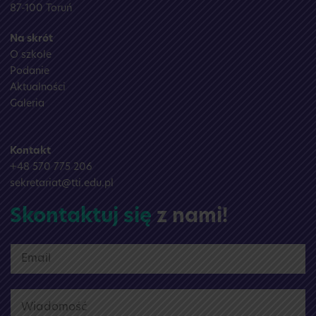
87-100 Toruń
Na skrót
O szkole
Podanie
Aktualności
Galeria
Kontakt
+48 570 775 206
sekretariat@tti.edu.pl
Skontaktuj się
z nami!