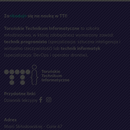
☀️
Za
<koduj>
się na naukę w TTI!
Toruńskie Technikum Informatyczne
to szkoła
młodzieżowa, w której zdobędziesz wymarzony zawód:
technik programista
(specjalizacja: sztuczna inteligencja i
wirtualna rzeczywistość) lub
technik informatyk
(specjalizacja: DevOps i operator dronów)
.
Przydatne linki
Dziennik lekcyjny
Adres
Marii Skłodowskiej - Curie 67