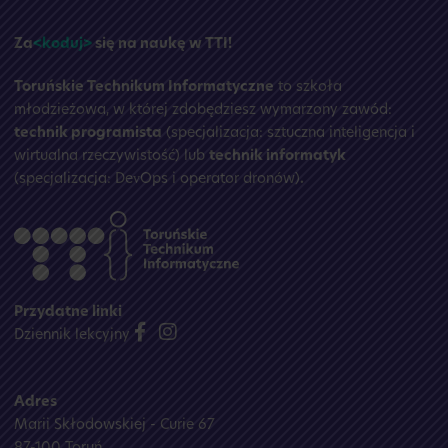
☀️
Za
<koduj>
się na naukę w TTI!
Toruńskie Technikum Informatyczne
to szkoła
młodzieżowa, w której zdobędziesz wymarzony zawód:
technik programista
(specjalizacja: sztuczna inteligencja i
wirtualna rzeczywistość) lub
technik informatyk
(specjalizacja: DevOps i operator dronów)
.
Przydatne linki
Dziennik lekcyjny
Adres
Marii Skłodowskiej - Curie 67