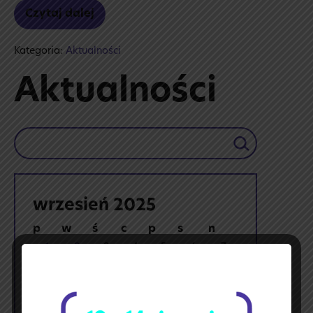
Czytaj dalej
Zebrania
z rodzicami
🙂
Kategoria:
Aktualności
Aktualności
Szukaj
wrzesień 2025
p
w
ś
c
p
s
n
1
2
3
4
5
6
7
8
9
10
11
12
13
14
15
16
17
18
19
20
21
22
23
24
25
26
27
28