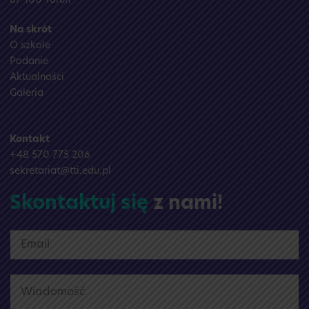
87-100 Toruń
Na skrót
O szkole
Podanie
Aktualności
Galeria
Kontakt
+48 570 775 206
sekretariat@tti.edu.pl
Skontaktuj się
z nami!