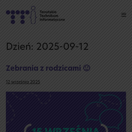
Skip
to
Men
content
Tog
Dzień:
2025-09-12
Zebrania z rodzicami 🙂
12 września 2025
Zebrania
z rodzicami
🙂