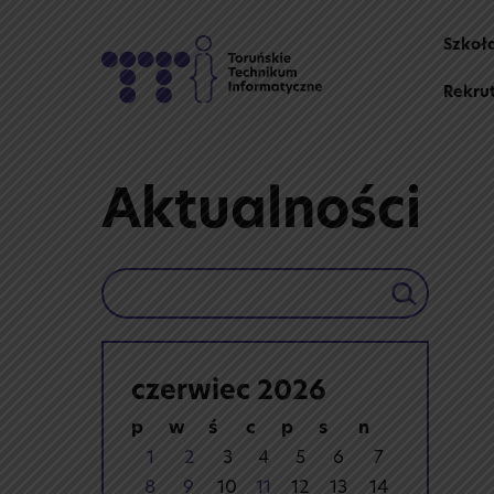
Skip
to
Szkoł
content
Rekru
Aktualności
Szukaj
czerwiec 2026
p
w
ś
c
p
s
n
1
2
3
4
5
6
7
8
9
10
11
12
13
14