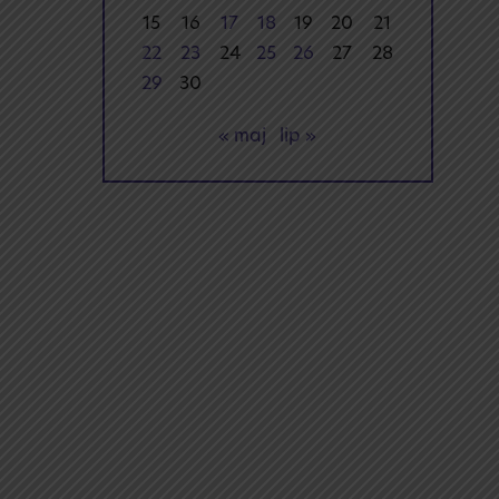
15
16
17
18
19
20
21
22
23
24
25
26
27
28
29
30
« maj
lip »