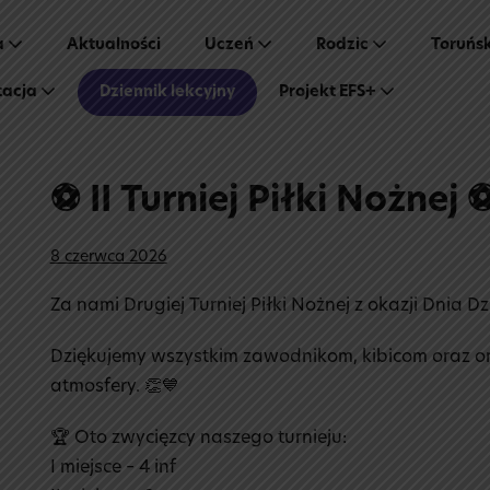
a
Aktualności
Uczeń
Rodzic
Toruńs
tacja
Dziennik lekcyjny
Projekt EFS+
⚽ II Turniej Piłki Nożnej 
8 czerwca 2026
Za nami Drugiej Turniej Piłki Nożnej z okazji Dnia Dz
Dziękujemy wszystkim zawodnikom, kibicom oraz o
atmosfery. 👏💙
🏆 Oto zwycięzcy naszego turnieju:
I miejsce – 4 inf