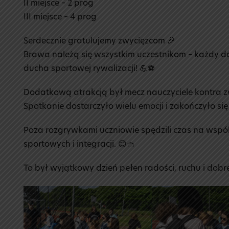
II miejsce – 2 prog
III miejsce – 4 prog
Serdecznie gratulujemy zwycięzcom 🎉
Brawa należą się wszystkim uczestnikom – każdy d
ducha sportowej rywalizacji! 💪⚽
Dodatkową atrakcją był mecz nauczyciele kontra zw
Spotkanie dostarczyło wielu emocji i zakończyło się
Poza rozgrywkami uczniowie spędzili czas na wsp
sportowych i integracji. 😊🧺
To był wyjątkowy dzień pełen radości, ruchu i dobre