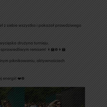
ał z siebie wszystko i pokazał prawdziwego
ycięska drużyna turnieju.
 sprawiedliwym remisem! 👨‍🏫⚽👩‍🏫
ólnym piknikowaniu, aktywnościach
j energii! ❤️⚽