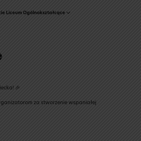
kie Liceum Ogólnokształcące
⚽
iecka! 🎉
rganizatorom za stworzenie wspaniałej