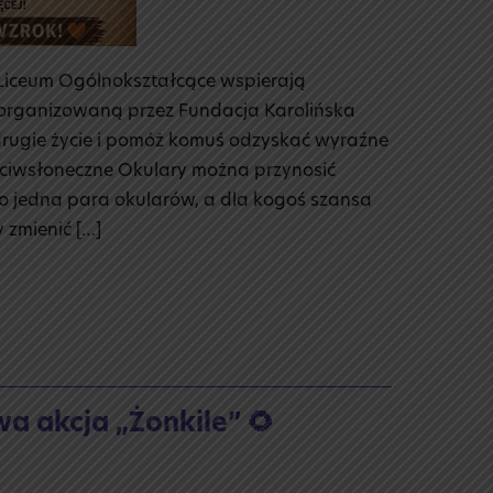
 Liceum Ogólnokształcące wspierają
organizowaną przez Fundacja Karolińska
drugie życie i pomóż komuś odzyskać wyraźne
zeciwsłoneczne Okulary można przynosić
lko jedna para okularów, a dla kogoś szansa
zmienić […]
a akcja „Żonkile” 🌻