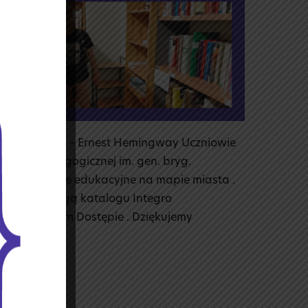
ncję [życia].” – Ernest Hemingway Uczniowie
lioteki Pedagogicznej im. gen. bryg.
la nich miejsce edukacyjne na mapie miasta .
miła z obsługą katalogu Integro
ch w Wolnym Dostępie . Dziękujemy