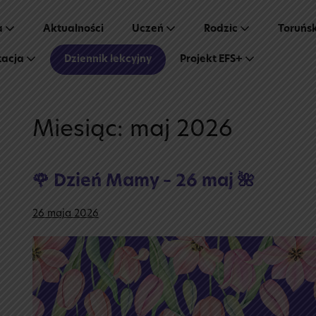
a
Aktualności
Uczeń
Rodzic
Toruńs
tacja
Dziennik lekcyjny
Projekt EFS+
Miesiąc:
maj 2026
🌹 Dzień Mamy – 26 maj 🌺
26 maja 2026
🌹
Dzień
Mamy
–