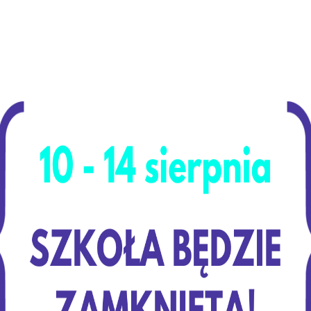
„Nie bój się nowych doświadczeń, one stanowią ese
klas pierwszych technikum śmiało weszli w mury Bib
prof. Elżbiety Zawackiej w Toruniu i poznali nowe d
Młodzież przyjrzała się bogatym zbiorom , zaznajo
oraz zasadami wypożyczenia książek zgromadzony
za gościnę i rekomendujemy […]
Czytaj dalej
📚
Wizyta
w Bibliotece