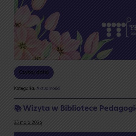
Czytaj dalej
🌹
Dzień
Mamy
Kategoria:
Aktualności
–
26
maj
🌺
📚 Wizyta w Bibliotece Pedagogi
25 maja 2026