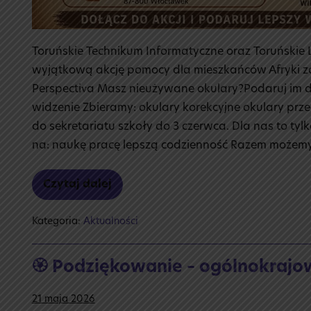
Toruńskie Technikum Informatyczne oraz Toruńskie
wyjątkową akcję pomocy dla mieszkańców Afryki z
Perspectiva Masz nieużywane okulary?Podaruj im 
widzenie Zbieramy: okulary korekcyjne okulary pr
do sekretariatu szkoły do 3 czerwca. Dla nas to ty
na: naukę pracę lepszą codzienność Razem możemy 
Czytaj dalej
🌍
Akcja
„OKULARY
Kategoria:
Aktualności
DLA
AFRYKI”
👓
🏵️ Podziękowanie – ogólnokrajow
21 maja 2026