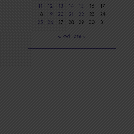
11
12
13
14
15
16
17
18
19
20
21
22
23
24
25
26
27
28
29
30
31
« kwi
cze »