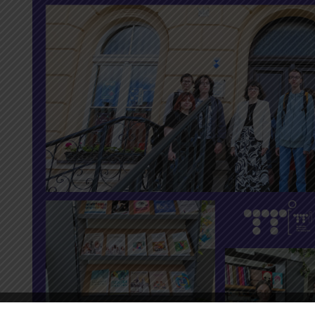
📚
Wizyta
w Bibliotece
Pedagogicznej
📙